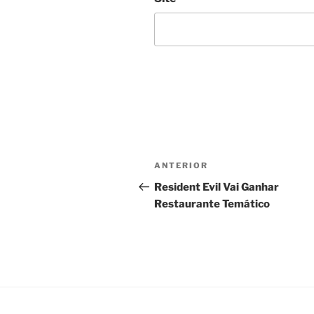
Navegação
Post
ANTERIOR
de
anterior
Resident Evil Vai Ganhar
Restaurante Temático
Post