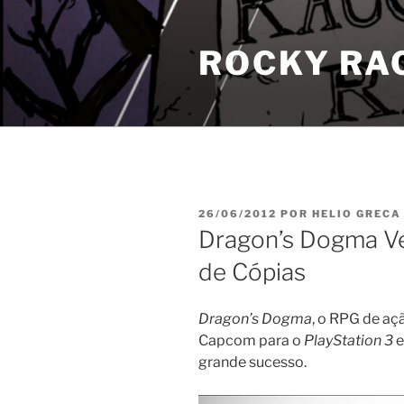
Pular
para
ROCKY RA
o
conteúdo
PUBLICADO
26/06/2012
POR
HELIO GRECA
EM
Dragon’s Dogma V
de Cópias
Dragon’s Dogma
, o RPG de aç
Capcom para o
PlayStation 3
grande sucesso.