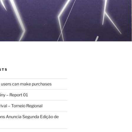
STS
d users can make purchases
iny – Report 01
val – Torneio Regional
ions Anuncia Segunda Edição de