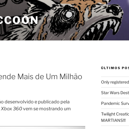
CCOON
ÚLTIMOS PO
ende Mais de Um Milhão
Only registere
Star Wars Dest
ão desenvolvido e publicado pela
Pandemic Survi
e
Xbox 360
vem se mostrando um
Twilight Creat
MARTIANS!!!