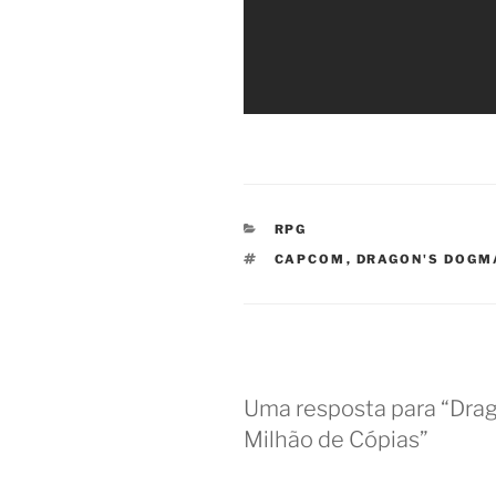
CATEGORIAS
RPG
TAGS
CAPCOM
,
DRAGON'S DOGM
Uma resposta para “Dra
Milhão de Cópias”