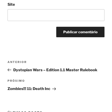
Site
Navegação
Post
ANTERIOR
de
anterior
Dystopian Wars – Edition 1.1 Master Rulebook
Post
Próximo
PRÓXIMO
post
Zombies!!! 11: Death Inc