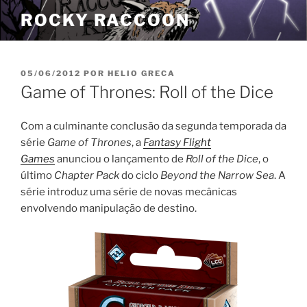
Pular
ROCKY RACCOON
para
o
conteúdo
PUBLICADO
05/06/2012
POR
HELIO GRECA
EM
Game of Thrones: Roll of the Dice
Com a culminante conclusão da segunda temporada da
série
Game of Thrones
, a
Fantasy Flight
Games
anunciou o lançamento de
Roll of the Dice
, o
último
Chapter Pack
do ciclo
Beyond the Narrow Sea
. A
série introduz uma série de novas mecânicas
envolvendo manipulação de destino.