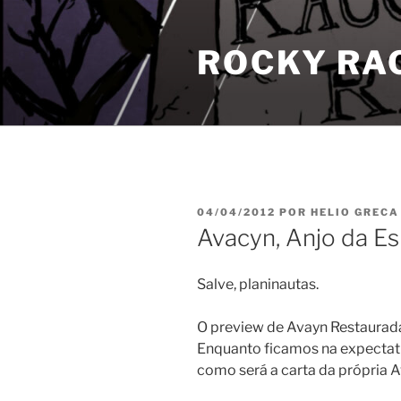
Pular
para
ROCKY RA
o
conteúdo
PUBLICADO
04/04/2012
POR
HELIO GRECA
EM
Avacyn, Anjo da E
Salve, planinautas.
O preview de Avayn Restaura
Enquanto ficamos na expectat
como será a carta da própria 