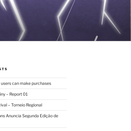
STS
d users can make purchases
iny – Report 01
val – Torneio Regional
ions Anuncia Segunda Edição de