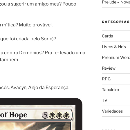
Prelude – Nov
gou a sugerir um amigo meu? Pouco
CATEGORIAS
a mítica? Muito provável.
Cards
que foi criada pelo Sorin)?
Livros & Hq's
 ou contra Demônios? Pra ter levado uma
Premium Word
o também.
Review
RPG
cês, Avacyn, Anjo da Esperança:
Tabuleiro
TV
Variedades