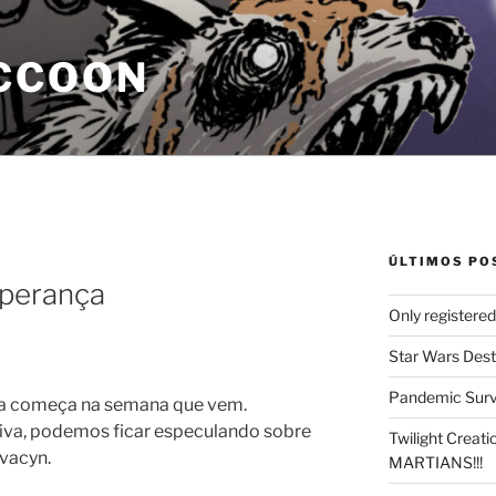
CCOON
ÚLTIMOS PO
sperança
Only registere
Star Wars Dest
Pandemic Survi
da começa na semana que vem.
iva, podemos ficar especulando sobre
Twilight Creat
Avacyn.
MARTIANS!!!