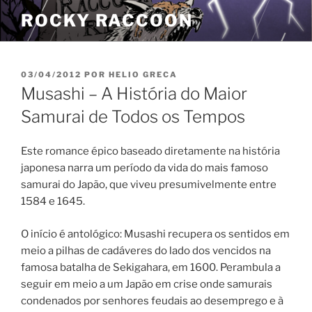
Pular
ROCKY RACCOON
para
o
conteúdo
PUBLICADO
03/04/2012
POR
HELIO GRECA
EM
Musashi – A História do Maior
Samurai de Todos os Tempos
Este romance épico baseado diretamente na his­tória
japonesa narra um período da vida do mais famoso
samurai do Japão, que viveu presumivelmente entre
1584 e 1645.
O início é antológico: Musashi recupera os sentidos em
meio a pilhas de cadáveres do lado dos vencidos na
famosa batalha de Sekigahara, em 1600. Perambula a
seguir em meio a um Japão em crise onde samurais
condenados por senhores feudais ao desemprego e à