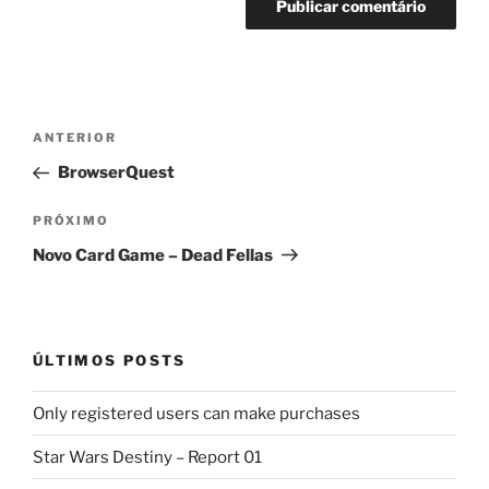
Navegação
Post
ANTERIOR
de
anterior
BrowserQuest
Post
Próximo
PRÓXIMO
post
Novo Card Game – Dead Fellas
ÚLTIMOS POSTS
Only registered users can make purchases
Star Wars Destiny – Report 01