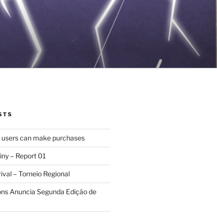
STS
d users can make purchases
iny – Report 01
val – Torneio Regional
ions Anuncia Segunda Edição de