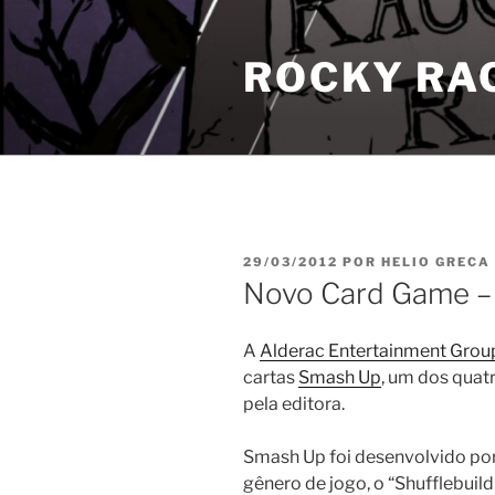
Pular
para
ROCKY RA
o
conteúdo
PUBLICADO
29/03/2012
POR
HELIO GRECA
EM
Novo Card Game –
A
Alderac Entertainment Grou
cartas
Smash Up
, um dos quat
pela editora.
Smash Up foi desenvolvido por
gênero de jogo, o “Shufflebui