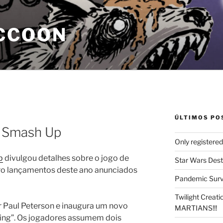
CCOON
ÚLTIMOS PO
 Smash Up
Only registere
p
divulgou detalhes sobre o jogo de
Star Wars Dest
ro lançamentos deste ano anunciados
Pandemic Survi
Twilight Creat
 Paul Peterson e inaugura um novo
MARTIANS!!!
lding”. Os jogadores assumem dois