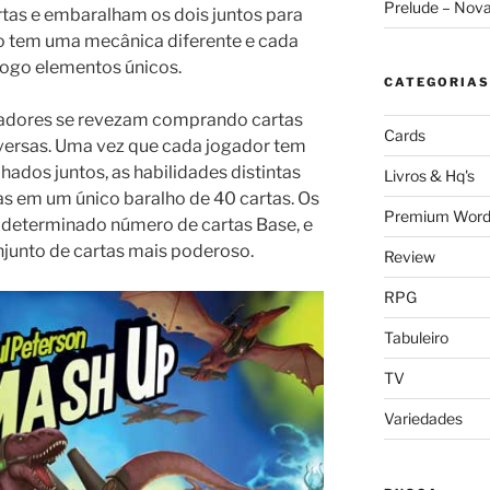
Prelude – Nov
tas e embaralham os dois juntos para
o tem uma mecânica diferente e cada
jogo elementos únicos.
CATEGORIAS
gadores se revezam comprando cartas
Cards
versas. Uma vez que cada jogador tem
hados juntos, as habilidades distintas
Livros & Hq's
s em um único baralho de 40 cartas. Os
Premium Word
determinado número de cartas Base, e
njunto de cartas mais poderoso.
Review
RPG
Tabuleiro
TV
Variedades