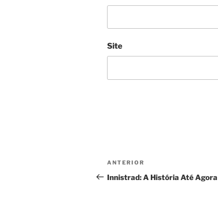
Site
Navegação
Post
ANTERIOR
de
anterior
Innistrad: A História Até Agora
Post