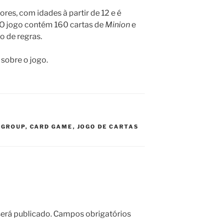
es, com idades à partir de 12 e é
 O jogo contém 160 cartas de
Minion
e
ro de regras.
sobre o jogo.
 GROUP
,
CARD GAME
,
JOGO DE CARTAS
erá publicado.
Campos obrigatórios