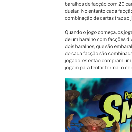
baralhos de facção com 20 car
duelar. No entanto cada facçã
combinação de cartas traz ao 
Quando o jogo começa, os jo
de um baralho com facções di
dois baralhos, que são embaral
de cada facção são combinada
jogadores então compram um 
jogam para tentar formar o co