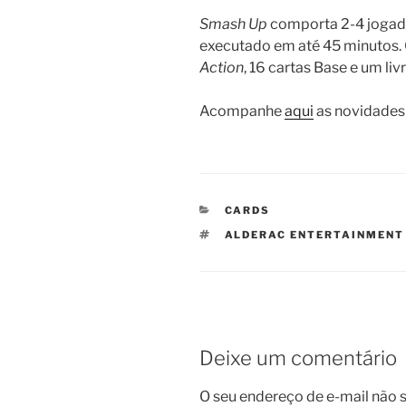
Smash Up
comporta 2-4 jogador
executado em até 45 minutos.
Action
, 16 cartas Base e um liv
Acompanhe
aqui
as novidades 
CATEGORIAS
CARDS
TAGS
ALDERAC ENTERTAINMENT
Deixe um comentário
O seu endereço de e-mail não s