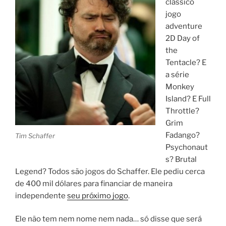
clássico
jogo
adventure
2D Day of
the
Tentacle? E
a série
Monkey
Island? E Full
Throttle?
Grim
Fadango?
Tim Schaffer
Psychonaut
s? Brutal
Legend? Todos são jogos do Schaffer. Ele pediu cerca
de 400 mil dólares para financiar de maneira
independente
seu próximo jogo
.
Ele não tem nem nome nem nada… só disse que será