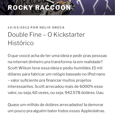
Pular
ROCKY RACCOON
para
o
conteúdo
PUBLICADO
14/03/2012
POR
HELIO GRECA
EM
Double Fine – O Kickstarter
Histórico
O que voocê acha de ter uma ideia e pedir pras pessoas
na internet dinheiro pra transforma-la em realidade?
Scott Wilson teve essa ideia e pediu humildes 15 mil
dólares para fabricar um relógio baseado no iPod nano
– valor suficiente pra financiar muitos projetos
interessantes. Scott arrecadou mais de 6000% esse
valor, ou seja, 60 vezes, ou seja. 942.578 doláres. Uau.
Quase um milhão de doláres arrecadados! Ia demorar
um pouco pra alguém bater todos esses Appleolatras.