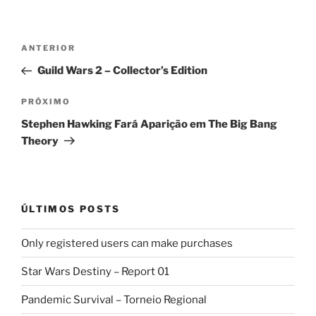
Navegação
Post
ANTERIOR
de
anterior
Guild Wars 2 – Collector’s Edition
Post
Próximo
PRÓXIMO
post
Stephen Hawking Fará Aparição em The Big Bang
Theory
ÚLTIMOS POSTS
Only registered users can make purchases
Star Wars Destiny – Report 01
Pandemic Survival – Torneio Regional