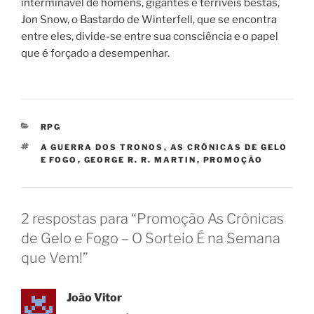
interminável de homens, gigantes e terríveis bestas,
Jon Snow, o Bastardo de Winterfell, que se encontra
entre eles, divide-se entre sua consciência e o papel
que é forçado a desempenhar.
CATEGORIAS
RPG
TAGS
A GUERRA DOS TRONOS
,
AS CRÔNICAS DE GELO
E FOGO
,
GEORGE R. R. MARTIN
,
PROMOÇÃO
2 respostas para “Promoção As Crônicas
de Gelo e Fogo – O Sorteio É na Semana
que Vem!”
João Vitor