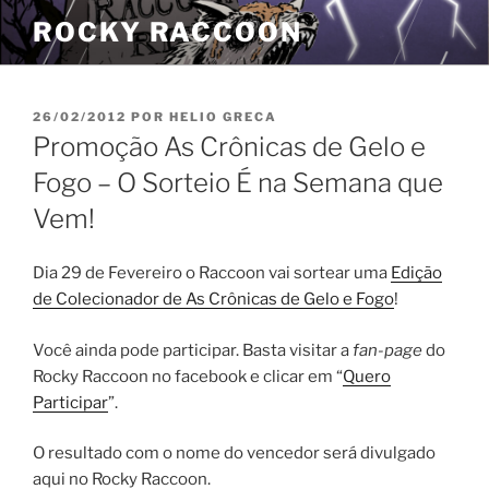
Pular
ROCKY RACCOON
para
o
conteúdo
PUBLICADO
26/02/2012
POR
HELIO GRECA
EM
Promoção As Crônicas de Gelo e
Fogo – O Sorteio É na Semana que
Vem!
Dia 29 de Fevereiro o Raccoon vai sortear uma
Edição
de Colecionador de As Crônicas de Gelo e Fogo
!
Você ainda pode participar. Basta visitar a
fan-page
do
Rocky Raccoon no facebook e clicar em “
Quero
Participar
”.
O resultado com o nome do vencedor será divulgado
aqui no Rocky Raccoon.