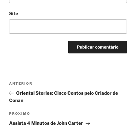
Site
Navegação
Post
ANTERIOR
de
anterior
Oriental Stories: Cinco Contos pelo Criador de
Post
Conan
Próximo
PRÓXIMO
post
Assista 4 Minutos de John Carter