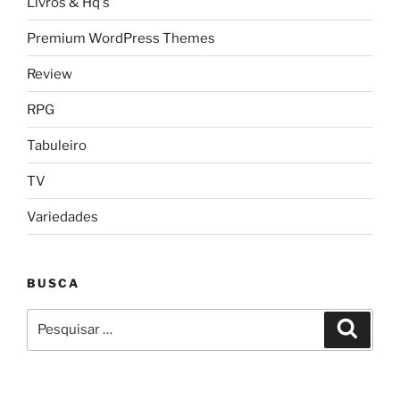
Livros & Hq's
Premium WordPress Themes
Review
RPG
Tabuleiro
TV
Variedades
BUSCA
Pesquisar
Pesqui
por: