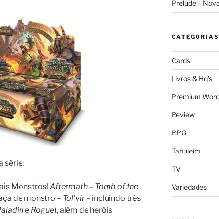
Prelude – Nov
CATEGORIAS
Cards
Livros & Hq's
Premium Word
Review
RPG
Tabuleiro
 série:
TV
ais Monstros!
Aftermath – Tomb of the
Variedades
aça de monstro –
Tol’vir
– incluindo três
aladin
e
Rogue
), além de heróis