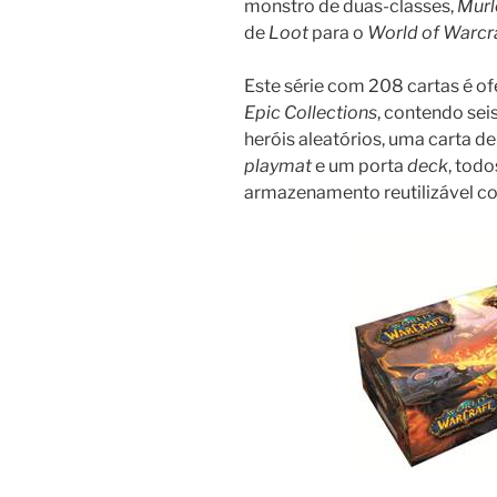
monstro de duas-classes,
Murl
de
Loot
para o
World of Warcr
Este série com 208 cartas é o
Epic Collections
, contendo sei
heróis aleatórios, uma carta d
playmat
e um porta
deck
, tod
armazenamento reutilizável co