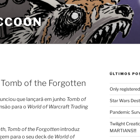
CCOON
ÚLTIMOS PO
 Tomb of the Forgotten
Only registere
unciou que lançará em junho
Tomb of
Star Wars Dest
ansão para o
World of Warcraft Trading
Pandemic Survi
Twilight Creat
th
,
Tomb of the Forgotten
introduz
MARTIANS!!!
agem para o seu deck de
World of