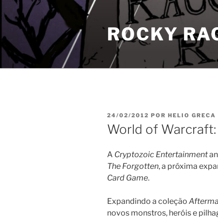
Pular
para
ROCKY RA
o
conteúdo
PUBLICADO
24/02/2012
POR
HELIO GRECA
EM
World of Warcraft:
A
Cryptozoic Entertainment
an
The Forgotten
, a próxima exp
Card Game
.
Expandindo a coleção
Afterma
novos monstros, heróis e pilh