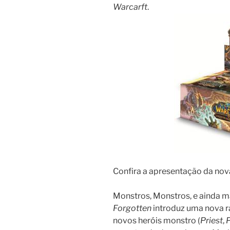
Warcarft
.
Confira a apresentação da nova
Monstros, Monstros, e ainda m
Forgotten
introduz uma nova r
novos heróis monstro (
Priest
,
P