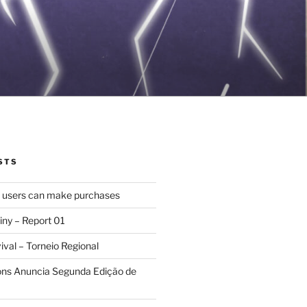
STS
d users can make purchases
iny – Report 01
val – Torneio Regional
ions Anuncia Segunda Edição de