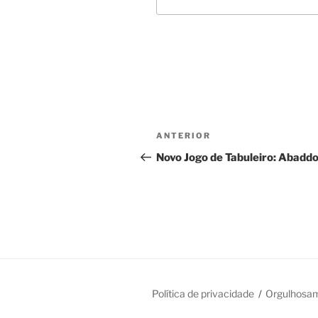
Navegação
Post
ANTERIOR
de
anterior
Novo Jogo de Tabuleiro: Abadd
Post
Política de privacidade
Orgulhosa