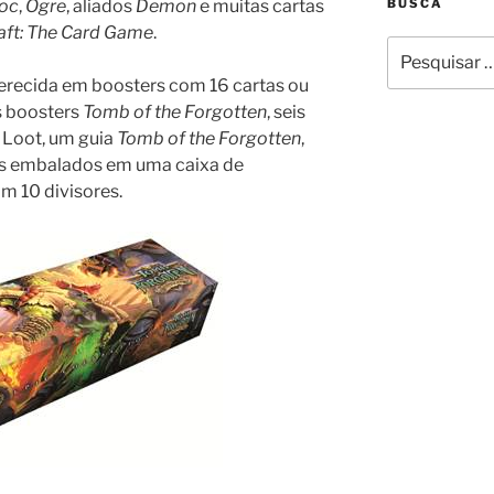
BUSCA
oc
,
Ogre
, aliados
Demon
e muitas cartas
aft: The Card Game
.
Pesquisar
por:
ferecida em boosters com 16 cartas ou
s boosters
Tomb of the Forgotten
, seis
e Loot, um guia
Tomb of the Forgotten
,
os embalados em uma caixa de
m 10 divisores.