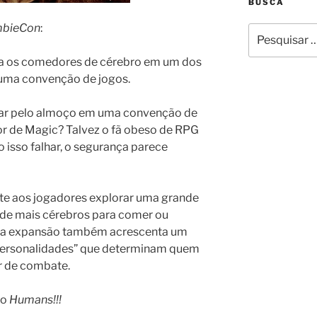
BUSCA
bieCon
:
Pesquisar
por:
a os comedores de cérebro em um dos
– uma convenção de jogos.
rar pelo almoço em uma convenção de
or de Magic? Talvez o fã obeso de RPG
do isso falhar, o segurança parece
te aos jogadores explorar uma grande
 de mais cérebros para comer ou
ssa expansão também acrescenta um
Personalidades” que determinam quem
r de combate.
ro
Humans!!!