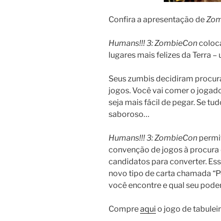
Confira a apresentação de
Zom
Humans!!! 3: ZombieCon
coloc
lugares mais felizes da Terra 
Seus zumbis decidiram procu
jogos. Você vai comer o jogad
seja mais fácil de pegar. Se tu
saboroso…
Humans!!! 3: ZombieCon
permi
convenção de jogos à procura
candidatos para converter. E
novo tipo de carta chamada “
você encontre e qual seu pode
Compre
aqui
o jogo de tabulei