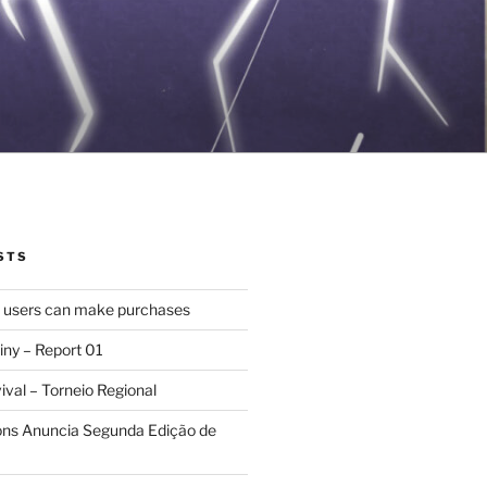
STS
d users can make purchases
iny – Report 01
val – Torneio Regional
ions Anuncia Segunda Edição de