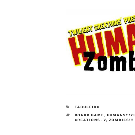
CATEGORIAS
TABULEIRO
TAGS
BOARD GAME
,
HUMANS!!!Z
CREATIONS
,
V
,
ZOMBIES!!!