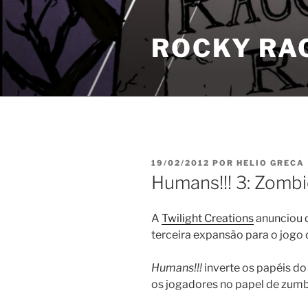
Pular
para
ROCKY RA
o
conteúdo
PUBLICADO
19/02/2012
POR
HELIO GRECA
EM
Humans!!! 3: Zomb
A
Twilight Creations
anunciou q
terceira expansão para o jogo 
Humans!!!
inverte os papéis do
os jogadores no papel de zumb