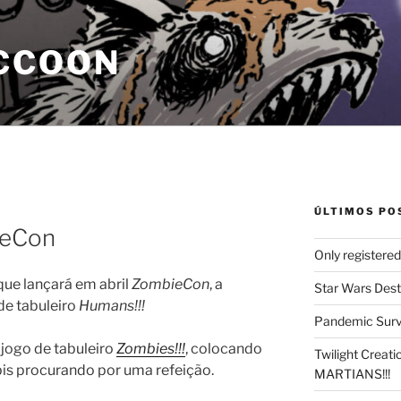
CCOON
ÚLTIMOS PO
ieCon
Only registere
ue lançará em abril
ZombieCon
, a
Star Wars Dest
de tabuleiro
Humans!!!
Pandemic Survi
 jogo de tabuleiro
Zombies!!!
, colocando
Twilight Creat
is procurando por uma refeição.
MARTIANS!!!