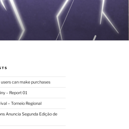
STS
d users can make purchases
iny – Report 01
val – Torneio Regional
ions Anuncia Segunda Edição de