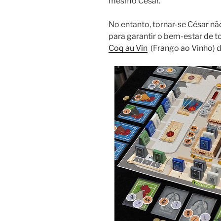
mesmo César.
No entanto, tornar-se César não
para garantir o bem-estar de t
Coq au Vin
(Frango ao Vinho) 