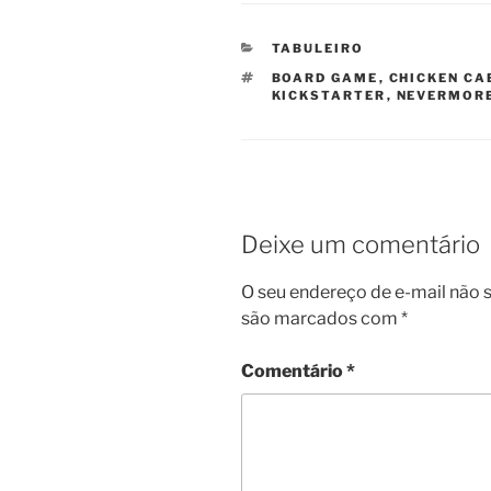
CATEGORIAS
TABULEIRO
TAGS
BOARD GAME
,
CHICKEN CA
KICKSTARTER
,
NEVERMOR
Deixe um comentário
O seu endereço de e-mail não s
são marcados com
*
Comentário
*