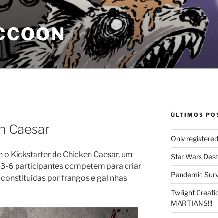
CCOON
ÚLTIMOS PO
en Caesar
Only registere
e o Kickstarter de Chicken Caesar, um
Star Wars Dest
e 3-6 participantes competem para criar
Pandemic Survi
 constituídas por frangos e galinhas
Twilight Creat
MARTIANS!!!