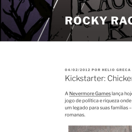
Pular
para
ROCKY RA
o
conteúdo
PUBLICADO
04/02/2012
POR
HELIO GRECA
EM
Kickstarter: Chick
A
Nevermore Games
lança hoj
jogo de política e riqueza ond
um legado para suas famílias –
romanas.