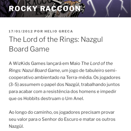
Pular
ROCKY RACCOON
para
o
conteúdo
PUBLICADO
17/01/2012
POR
HELIO GRECA
EM
The Lord of the Rings: Nazgul
Board Game
A WizKids Games lançará em Maio
The Lord of the
Rings: Nazul Board Game
, um jogo de tabuleiro semi-
cooperativo ambientado na Terra-média. Os jogadores
(3-5) assumem o papel dos Nazgûl, trabalhando juntos
para acabar com a resistência dos homens e impedir
que os Hobbits destruam o Um Anel.
Ao longo do caminho, os jogadores precisam provar
seu valor para o Senhor do Escuro e matar os outros
Nazgûl.