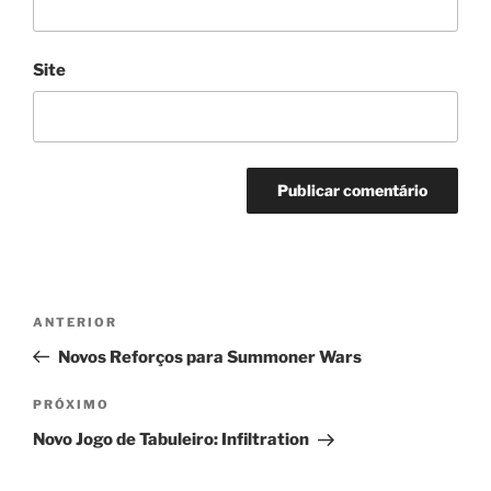
Site
Navegação
Post
ANTERIOR
de
anterior
Novos Reforços para Summoner Wars
Post
Próximo
PRÓXIMO
post
Novo Jogo de Tabuleiro: Infiltration