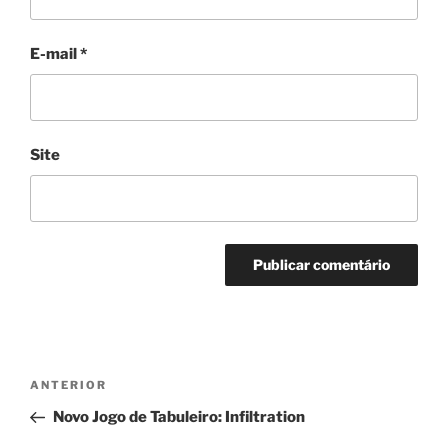
E-mail
*
Site
Navegação
Post
ANTERIOR
de
anterior
Novo Jogo de Tabuleiro: Infiltration
Post