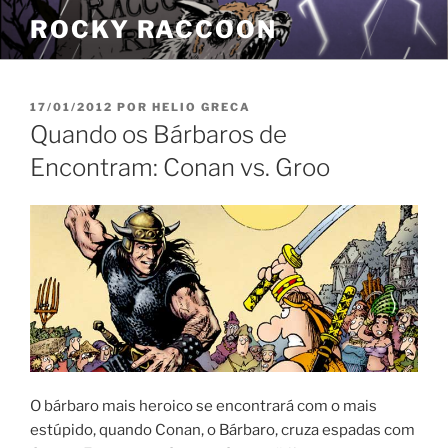
Pular
ROCKY RACCOON
para
o
conteúdo
PUBLICADO
17/01/2012
POR
HELIO GRECA
EM
Quando os Bárbaros de
Encontram: Conan vs. Groo
O bárbaro mais heroico se encontrará com o mais
estúpido, quando Conan, o Bárbaro, cruza espadas com