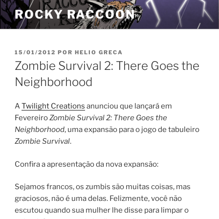
Pular
ROCKY RACCOON
para
o
conteúdo
PUBLICADO
15/01/2012
POR
HELIO GRECA
EM
Zombie Survival 2: There Goes the
Neighborhood
A
Twilight Creations
anunciou que lançará em
Fevereiro
Zombie Survival 2: There Goes the
Neighborhood
, uma expansão para o jogo de tabuleiro
Zombie Survival
.
Confira a apresentação da nova expansão:
Sejamos francos, os zumbis são muitas coisas, mas
graciosos, não é uma delas. Felizmente, você não
escutou quando sua mulher lhe disse para limpar o