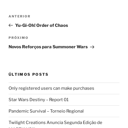
Navegação
Post
ANTERIOR
de
anterior
Yu-Gi-Oh! Order of Chaos
Post
Próximo
PRÓXIMO
post
Novos Reforços para Summoner Wars
ÚLTIMOS POSTS
Only registered users can make purchases
Star Wars Destiny – Report 01
Pandemic Survival – Torneio Regional
Twilight Creations Anuncia Segunda Edição de