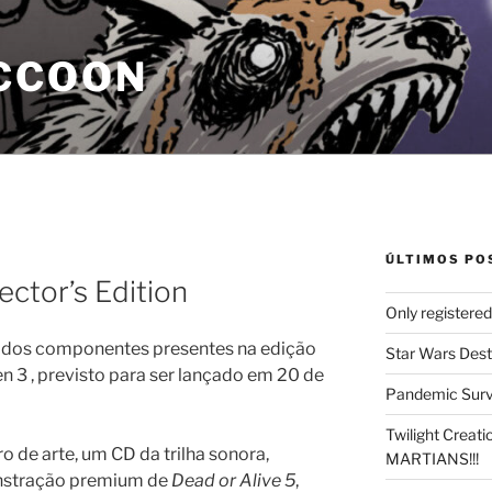
CCOON
ÚLTIMOS PO
ector’s Edition
Only registere
dos componentes presentes na edição
Star Wars Dest
n 3 , previsto para ser lançado em 20 de
Pandemic Survi
Twilight Creat
ro de arte, um CD da trilha sonora,
MARTIANS!!!
onstração premium de
Dead or Alive 5
,