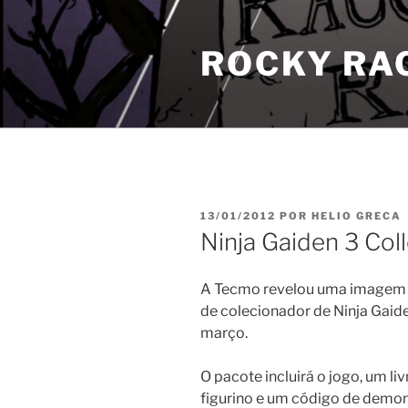
Pular
para
ROCKY RA
o
conteúdo
PUBLICADO
13/01/2012
POR
HELIO GRECA
EM
Ninja Gaiden 3 Coll
A Tecmo revelou uma imagem 
de colecionador de Ninja Gaide
março.
O pacote incluirá o jogo, um liv
figurino e um código de dem