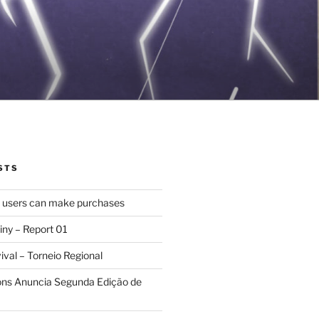
STS
d users can make purchases
iny – Report 01
val – Torneio Regional
ions Anuncia Segunda Edição de