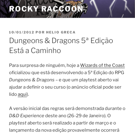
Pular
ROCKY RACCOON
para
o
conteúdo
PUBLICADO
10/01/2012
POR
HELIO GRECA
EM
Dungeons & Dragons 5ª Edição
Está a Caminho
Para surpresa de ninguém, hoje a
Wizards of the Coast
oficializou que está desenvolvendo a 5ª Edição do RPG
Dungeons & Dragons
– e que um playtest aberto vai
ajudar a definir o seu curso (o anúncio oficial pode ser
lido
aqui
).
A versão inicial das regras será demonstrada durante o
D&D Experience
deste ano (26-29 de Janeiro). O
playtest
aberto será realizado a partir de março e o
lançamento da nova edição provavelmente ocorrerá