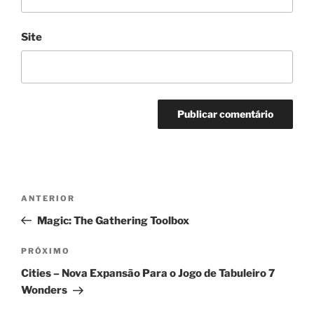
Site
Navegação
Post
ANTERIOR
de
anterior
Magic: The Gathering Toolbox
Post
Próximo
PRÓXIMO
post
Cities – Nova Expansão Para o Jogo de Tabuleiro 7
Wonders