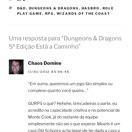
TAGS
D&D
,
DUNGEONS & DRAGONS
,
HASBRO
,
ROLE
PLAY GAME
,
RPG
,
WIZARDS OF THE COAST
Uma resposta para “Dungeons & Dragons
5ª Edição Está a Caminho”
Chaos Domine
11/01/2012 ÀS 06:48
“Em suma, queremos um jogo tão simples ou
complexo quanto você queira…”
GURPS
o quê? Hehehe, brincadeiras a parte, eu
acredito na capacidade criativa e no potencial de
Monte Cook
, já do restante da equipe
simplesmente não sei o que esperar.
Mearls
é um
cara
Old School
e acho legal ele ter dado a cara a