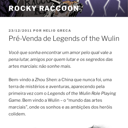
Pular
ROCKY RACCOON
para
o
conteúdo
PUBLICADO
23/12/2011
POR
HELIO GRECA
EM
Pré-Venda de Legends of the Wulin
Você que sonha encontrar um amor pelo qual vale a
pena lutar, amigos
por quem lutar e os segredos das
artes marciais: não sonhe mais.
Bem-vindo a
Zhou Shen
: a China que nunca foi, uma
terra de mistérios e aventuras, aparecendo pela
primeira vez com o
Legends of the Wulin Role Playing
Game
. Bem vindo a Wulin – o “mundo das artes
marciais”, onde os sonhos e as ambições dos heróis
colidem.