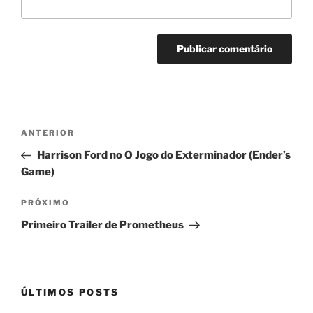
Navegação
Post
ANTERIOR
de
anterior
Harrison Ford no O Jogo do Exterminador (Ender’s
Post
Game)
Próximo
PRÓXIMO
post
Primeiro Trailer de Prometheus
ÚLTIMOS POSTS