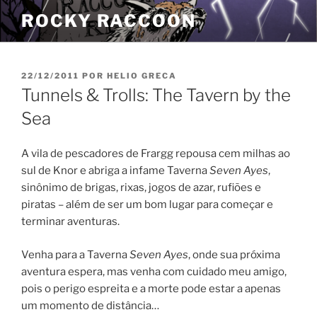
Pular
ROCKY RACCOON
para
o
conteúdo
PUBLICADO
22/12/2011
POR
HELIO GRECA
EM
Tunnels & Trolls: The Tavern by the
Sea
A vila de pescadores de Frargg repousa cem milhas ao
sul de Knor e abriga a infame Taverna
Seven Ayes
,
sinônimo de brigas, rixas, jogos de azar, rufiões e
piratas – além de ser um bom lugar para começar e
terminar aventuras.
Venha para a Taverna
Seven Ayes
, onde sua próxima
aventura espera, mas venha com cuidado meu amigo,
pois o perigo espreita e a morte pode estar a apenas
um momento de distância…