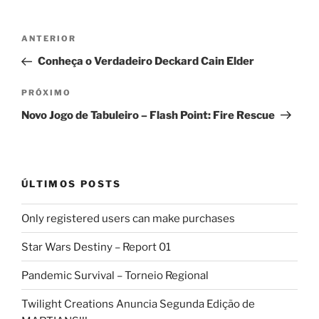
Navegação
Post
ANTERIOR
de
anterior
Conheça o Verdadeiro Deckard Cain Elder
Post
Próximo
PRÓXIMO
post
Novo Jogo de Tabuleiro – Flash Point: Fire Rescue
ÚLTIMOS POSTS
Only registered users can make purchases
Star Wars Destiny – Report 01
Pandemic Survival – Torneio Regional
Twilight Creations Anuncia Segunda Edição de