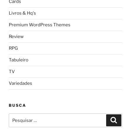
Cards
Livros & Hq's
Premium WordPress Themes
Review
RPG
Tabuleiro
TV
Variedades
BUSCA
Pesquisar
Pesqui
por: