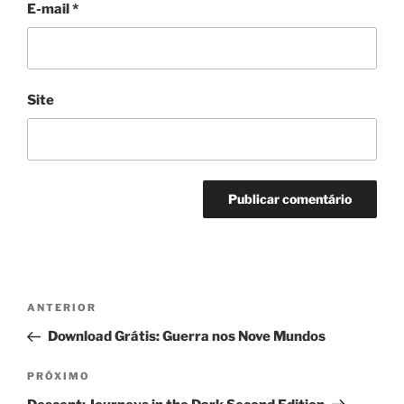
E-mail
*
Site
Navegação
Post
ANTERIOR
de
anterior
Download Grátis: Guerra nos Nove Mundos
Post
Próximo
PRÓXIMO
post