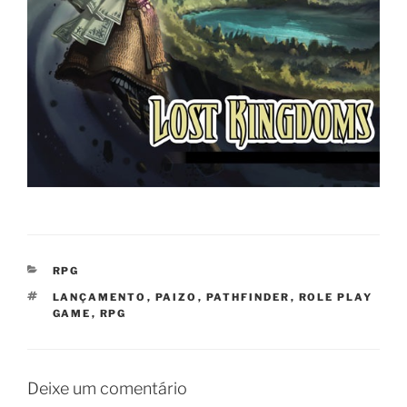
CATEGORIAS
RPG
TAGS
LANÇAMENTO
,
PAIZO
,
PATHFINDER
,
ROLE PLAY
GAME
,
RPG
Deixe um comentário