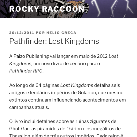
Pular
ROCKY RACCOON
para
o
conteúdo
PUBLICADO
20/12/2011
POR
HELIO GRECA
EM
Pathfinder: Lost Kingdoms
A
Paizo Publishing
vai lançar em maio de 2012
Lost
Kingdoms,
um novo livro de cenário para o
Pathfinder
RPG
.
Ao longo de 64 páginas
Lost Kingdoms
detalha seis
antigos e lendários impérios de Golarion, que mesmo
extintos continuam influenciando acontecimentos em
campanhas atuais.
O livro inclui detalhes sobre as ruínas zigurates de
Ghol-Gan, as pirâmides de Osirion e os megálitos de
Thassilon, além de três outros impérios. Cada reino é