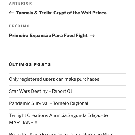
Post
ANTERIOR
de
anterior
Tunnels & Trolls: Crypt of the Wolf Prince
Post
Próximo
PRÓXIMO
post
Primeira Expansão Para Food Fight
ÚLTIMOS POSTS
Only registered users can make purchases
Star Wars Destiny – Report 01
Pandemic Survival – Torneio Regional
Twilight Creations Anuncia Segunda Edição de
MARTIANS!!!
Prelude – Nova Expansão para Terraforming Mars