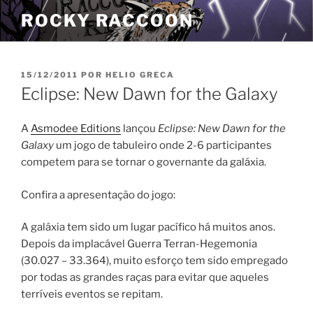
Pular
ROCKY RACCOON
para
o
conteúdo
PUBLICADO
15/12/2011
POR
HELIO GRECA
EM
Eclipse: New Dawn for the Galaxy
A
Asmodee Editions
lançou
Eclipse: New Dawn for the
Galaxy
um jogo de tabuleiro onde 2-6 participantes
competem para se tornar o governante da galáxia.
Confira a apresentação do jogo:
A galáxia tem sido um lugar pacífico há muitos anos.
Depois da implacável Guerra Terran-Hegemonia
(30.027 – 33.364), muito esforço tem sido empregado
por todas as grandes raças para evitar que aqueles
terríveis eventos se repitam.