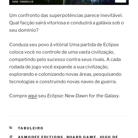
Um confronto das superpotências parece inevitável.
Qual facção sairá vitoriosa e conduzirá a galáxia sob o
seu domínio?
Conduza seu povo à vitória! Uma partida de Eclipse
coloca você no controle de uma vasta civilização,
competindo pelo sucesso contra seus rivais. A cada
rodada de jogo você expande a sua civilização,
explorando e colonizando novas áreas, pesquisando
tecnologias e construindo novas naves de guerra.
Compre
aqui
seu
Eclipse: New Dawn for the Galaxy
.
CATEGORIAS
TABULEIRO
TAGS
ASMODEE EDITIONS
,
BOARD GAME
,
JOGO DE