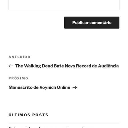
Navegação
Post
ANTERIOR
de
anterior
The Walking Dead Bate Novo Record de Audiência
Post
Próximo
PRÓXIMO
post
Manuscrito de Voynich Online
ÚLTIMOS POSTS