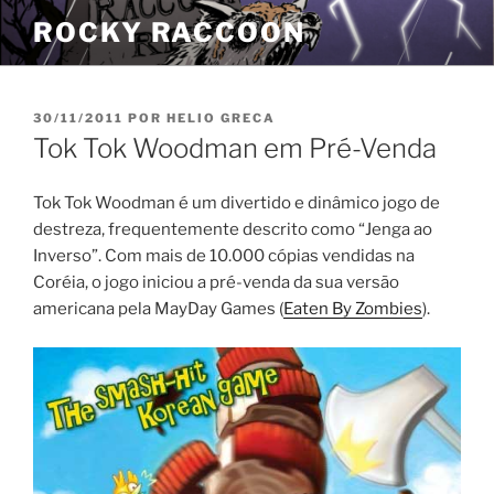
Pular
ROCKY RACCOON
para
o
conteúdo
PUBLICADO
30/11/2011
POR
HELIO GRECA
EM
Tok Tok Woodman em Pré-Venda
Tok Tok Woodman é um divertido e dinâmico jogo de
destreza, frequentemente descrito como “Jenga ao
Inverso”. Com mais de 10.000 cópias vendidas na
Coréia, o jogo iniciou a pré-venda da sua versão
americana pela MayDay Games (
Eaten By Zombies
).