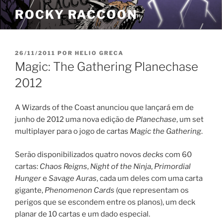
Pular
ROCKY RACCOON
para
o
conteúdo
PUBLICADO
26/11/2011
POR
HELIO GRECA
EM
Magic: The Gathering Planechase
2012
A Wizards of the Coast anunciou que lançará em de
junho de 2012 uma nova edição de
Planechase
, um set
multiplayer para o jogo de cartas
Magic the Gathering
.
Serão disponibilizados quatro novos
decks
com 60
cartas:
Chaos Reigns
,
Night of the Ninja
,
Primordial
Hunger
e
Savage Auras
, cada um deles com uma carta
gigante,
Phenomenon Cards
(que representam os
perigos que se escondem entre os planos), um deck
planar de 10 cartas e um dado especial.