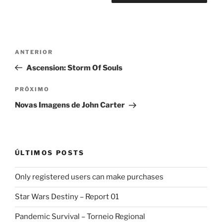
Navegação
Post
ANTERIOR
de
anterior
Ascension: Storm Of Souls
Post
Próximo
PRÓXIMO
post
Novas Imagens de John Carter
ÚLTIMOS POSTS
Only registered users can make purchases
Star Wars Destiny – Report 01
Pandemic Survival – Torneio Regional