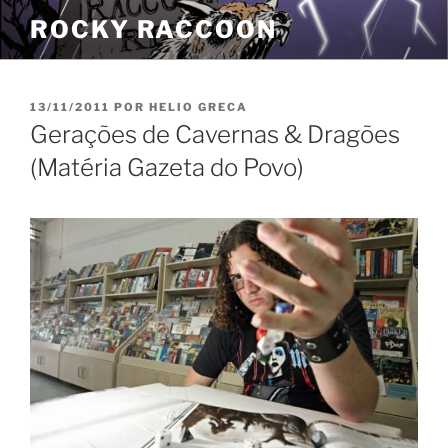
Pular
ROCKY RACCOON
para
o
conteúdo
PUBLICADO
13/11/2011
POR
HELIO GRECA
EM
Gerações de Cavernas & Dragões
(Matéria Gazeta do Povo)