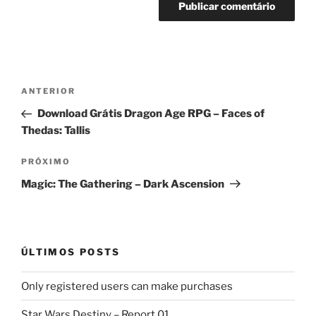
Navegação
Post
ANTERIOR
de
anterior
Download Grátis Dragon Age RPG – Faces of
Post
Thedas: Tallis
Próximo
PRÓXIMO
post
Magic: The Gathering – Dark Ascension
ÚLTIMOS POSTS
Only registered users can make purchases
Star Wars Destiny – Report 01