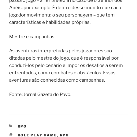
passa o jogo – a Terra Média no caso de o Senhor dos
Anéis, por exemplo. É dentro desse mundo que cada
jogador movimenta o seu personagem – que tem
características e habilidades próprias.
Mestre e campanhas
As aventuras interpretadas pelos jogadores são
ditadas pelo mestre do jogo, que é responsável por
conduzi-los pelo cenário e impor os desafios a serem
enfrentados, como combates e obstáculos. Essas
aventuras são conhecidas como campanhas.
Fonte:
Jornal Gazeta do Povo
.
CATEGORIAS
RPG
TAGS
ROLE PLAY GAME
,
RPG