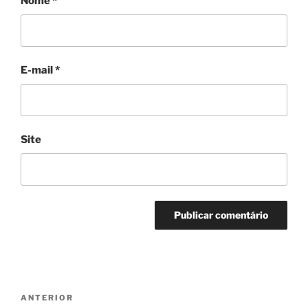
Nome
*
E-mail
*
Site
Navegação
Post
ANTERIOR