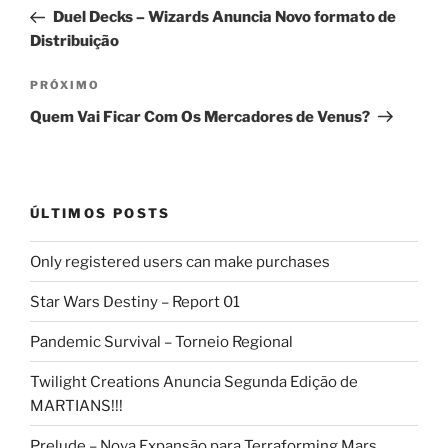
de
anterior
Duel Decks – Wizards Anuncia Novo formato de
Post
Distribuição
Próximo
PRÓXIMO
post
Quem Vai Ficar Com Os Mercadores de Venus?
ÚLTIMOS POSTS
Only registered users can make purchases
Star Wars Destiny – Report 01
Pandemic Survival – Torneio Regional
Twilight Creations Anuncia Segunda Edição de
MARTIANS!!!
Prelude – Nova Expansão para Terraforming Mars