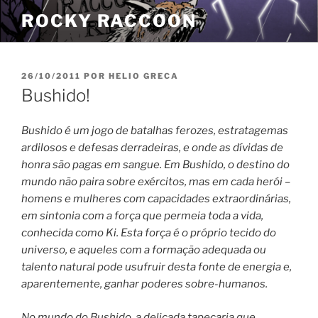
Pular
ROCKY RACCOON
para
o
conteúdo
PUBLICADO
26/10/2011
POR
HELIO GRECA
EM
Bushido!
Bushido é um jogo de batalhas ferozes, estratagemas
ardilosos e defesas derradeiras, e onde as dívidas de
honra são pagas em sangue. Em Bushido, o destino do
mundo não paira sobre exércitos, mas em cada herói –
homens e mulheres com capacidades extraordinárias,
em sintonia com a força que permeia toda a vida,
conhecida como Ki. Esta força é o próprio tecido do
universo, e aqueles com a formação adequada ou
talento natural pode usufruir desta fonte de energia e,
aparentemente, ganhar poderes sobre-humanos.
No mundo do Bushido, a delicada tapeçaria que