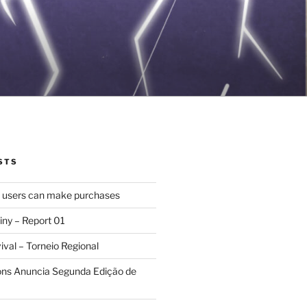
STS
d users can make purchases
iny – Report 01
val – Torneio Regional
ions Anuncia Segunda Edição de