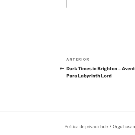
Navegação
Post
ANTERIOR
de
anterior
Dark Times in Brighton – Aven
Para Labyrinth Lord
Post
Política de privacidade
Orgulhosa