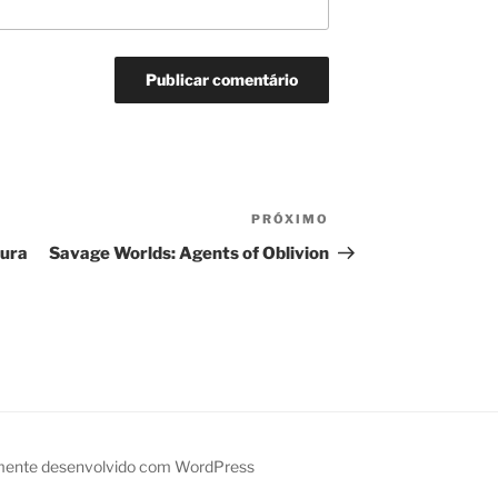
PRÓXIMO
Próximo
post
tura
Savage Worlds: Agents of Oblivion
mente desenvolvido com WordPress