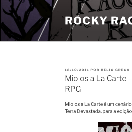
Pular
para
ROCKY RA
o
conteúdo
PUBLICADO
18/10/2011
POR
HELIO GRECA
EM
Miolos a La Carte 
RPG
Miolos a La Carte é um cenári
Terra Devastada, para a ediçã