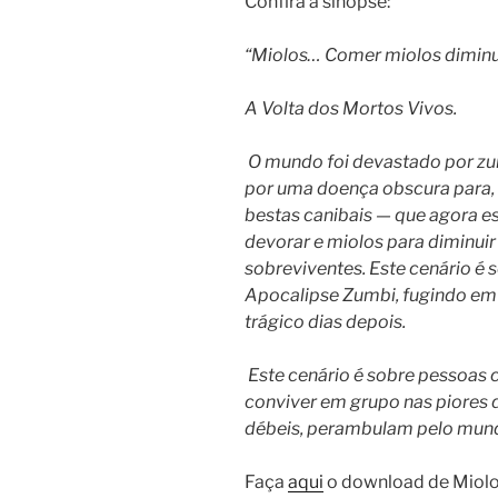
Confira a sinopse:
“Miolos… Comer miolos diminui
A Volta dos Mortos Vivos.
O mundo foi devastado por z
por uma doença obscura para,
bestas canibais — que agora e
devorar e miolos para diminuir 
sobreviventes. Este cenário é 
Apocalipse Zumbi, fugindo em 
trágico dias depois.
Este cenário é sobre pessoas 
conviver em grupo nas piores d
débeis, perambulam pelo mund
Faça
aqui
o download de Miolos