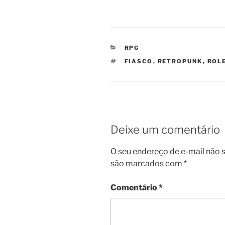
CATEGORIAS
RPG
TAGS
FIASCO
,
RETROPUNK
,
ROL
Deixe um comentário
O seu endereço de e-mail não s
são marcados com
*
Comentário
*