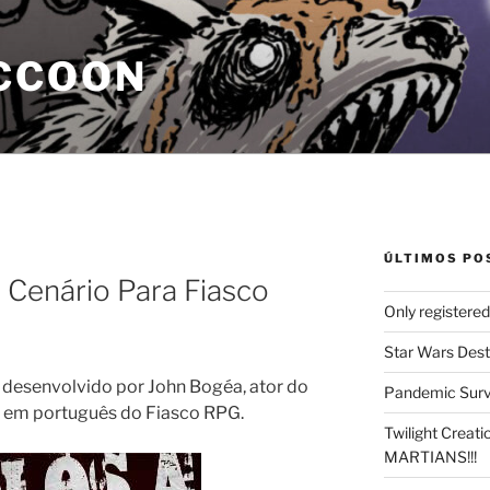
CCOON
ÚLTIMOS PO
– Cenário Para Fiasco
Only registere
Star Wars Dest
o desenvolvido por John Bogéa, ator do
Pandemic Survi
o em português do Fiasco RPG.
Twilight Creat
MARTIANS!!!