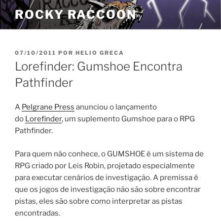
Pular
ROCKY RACCOON
para
o
conteúdo
PUBLICADO
07/10/2011
POR
HELIO GRECA
EM
Lorefinder: Gumshoe Encontra
Pathfinder
A
Pelgrane Press
anunciou o lançamento
do
Lorefinder
, um suplemento Gumshoe para o RPG
Pathfinder.
Para quem não conhece, o GUMSHOE é um sistema de
RPG criado por Leis Robin, projetado especialmente
para executar cenários de investigação. A premissa é
que os jogos de investigação não são sobre encontrar
pistas, eles são sobre como interpretar as pistas
encontradas.