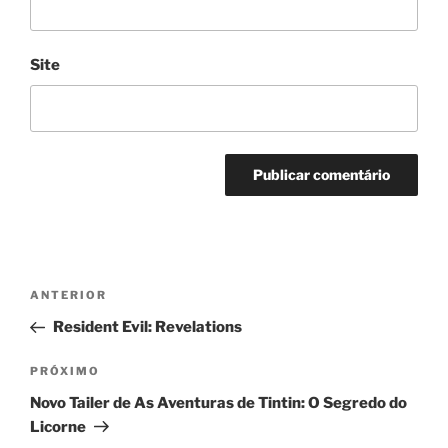
Site
Navegação
Post
ANTERIOR
de
anterior
Resident Evil: Revelations
Post
Próximo
PRÓXIMO
post
Novo Tailer de As Aventuras de Tintin: O Segredo do
Licorne