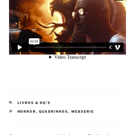
CATEGORIAS
LIVROS & HQ'S
TAGS
HORROR
,
QUADRINHOS
,
WEBSERIE