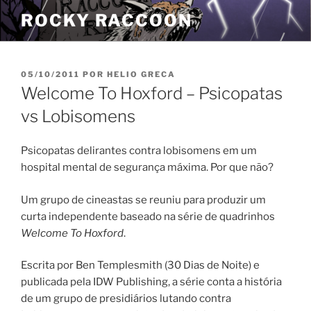
Pular
ROCKY RACCOON
para
o
conteúdo
PUBLICADO
05/10/2011
POR
HELIO GRECA
EM
Welcome To Hoxford – Psicopatas
vs Lobisomens
Psicopatas delirantes contra lobisomens em um
hospital mental de segurança máxima. Por que não?
Um grupo de cineastas se reuniu para produzir um
curta independente baseado na série de quadrinhos
Welcome To Hoxford
.
Escrita por Ben Templesmith (30 Dias de Noite) e
publicada pela IDW Publishing, a série conta a história
de um grupo de presidiários lutando contra