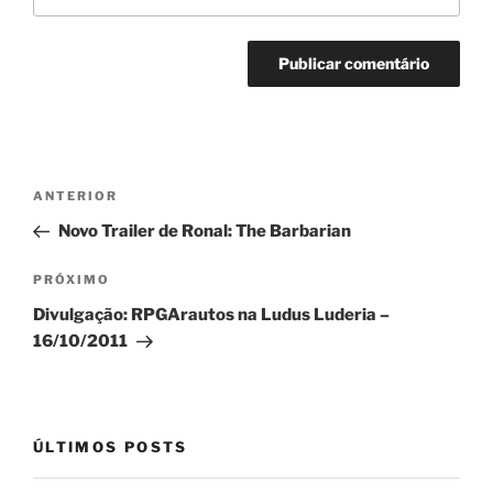
Navegação
Post
ANTERIOR
de
anterior
Novo Trailer de Ronal: The Barbarian
Post
Próximo
PRÓXIMO
post
Divulgação: RPGArautos na Ludus Luderia –
16/10/2011
ÚLTIMOS POSTS