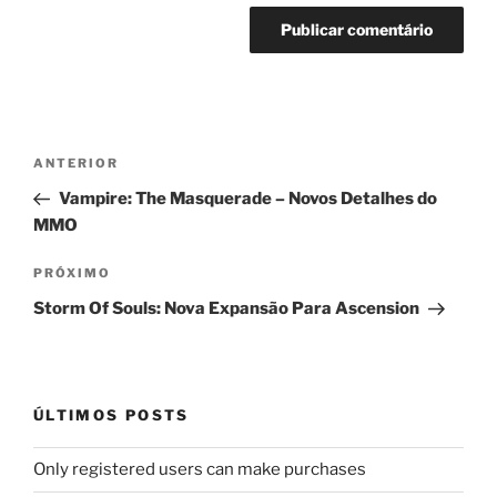
Navegação
Post
ANTERIOR
de
anterior
Vampire: The Masquerade – Novos Detalhes do
Post
MMO
Próximo
PRÓXIMO
post
Storm Of Souls: Nova Expansão Para Ascension
ÚLTIMOS POSTS
Only registered users can make purchases