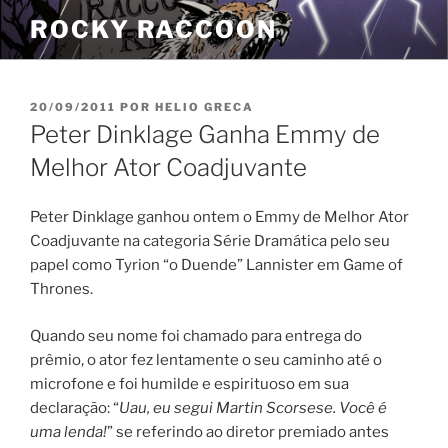
Pular
ROCKY RACCOON
para
o
conteúdo
PUBLICADO
20/09/2011
POR
HELIO GRECA
EM
Peter Dinklage Ganha Emmy de
Melhor Ator Coadjuvante
Peter Dinklage ganhou ontem o Emmy de Melhor Ator
Coadjuvante na categoria Série Dramática pelo seu
papel como Tyrion “o Duende” Lannister em Game of
Thrones.
Quando seu nome foi chamado para entrega do
prêmio, o ator fez lentamente o seu caminho até o
microfone e foi humilde e espirituoso em sua
declaração: “
Uau, eu segui Martin Scorsese. Você é
uma lenda!
” se referindo ao diretor premiado antes