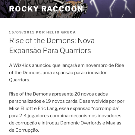
Pular
ROCKY RACCOON
para
o
conteúdo
PUBLICADO
15/09/2011
POR
HELIO GRECA
EM
Rise of the Demons: Nova
Expansão Para Quarriors
A WizKids anunciou que lançará em novembro de Rise
of the Demons, uma expansão para o inovador
Quarriors.
Rise of the Demons apresenta 20 novos dados
personalizados e 19 novos cards. Desenvolvida por por
Mike Elliott e Eric Lang, essa expansão “corrompida”
para 2-4 jogadores combina mecanismos inovadores
de corrupção e introduz Demonic Overlords e Magias
de Corrupção.