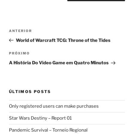
Navegação
Post
ANTERIOR
de
anterior
World of Warcraft TCG: Throne of the Tides
Post
Próximo
PRÓXIMO
post
A História Do Video Game em Quatro Minutos
ÚLTIMOS POSTS
Only registered users can make purchases
Star Wars Destiny – Report 01
Pandemic Survival – Torneio Regional