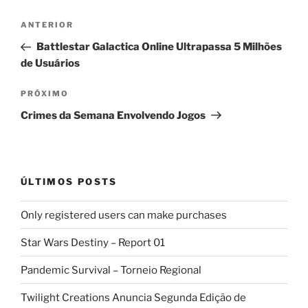
Navegação
Post
ANTERIOR
de
anterior
Battlestar Galactica Online Ultrapassa 5 Milhões
Post
de Usuários
Próximo
PRÓXIMO
post
Crimes da Semana Envolvendo Jogos
ÚLTIMOS POSTS
Only registered users can make purchases
Star Wars Destiny – Report 01
Pandemic Survival – Torneio Regional
Twilight Creations Anuncia Segunda Edição de