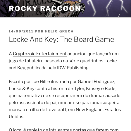
Pular
ROCKY RACCOON
para
o
conteúdo
PUBLICADO
14/09/2011
POR
HELIO GRECA
EM
Locke And Key: The Board Game
A
Cryptozoic Entertainment
anunciou que lançará um
jogo de tabuleiro baseado na série quadrinhos Locke
and Key, publicada pela IDW Publishing.
Escrita por Joe Hill e ilustrada por Gabriel Rodriguez,
Locke & Key conta a história de Tyler, Kinsey e Bode,
que na tentativa de se recuperarem do drama causado
pelo assassinato do pai, mudam-se para uma suspeita
mansão na ilha de Lovecraft, em New England, Estados
Unidos.
O local é repleto de intrigantes portas que fazem com