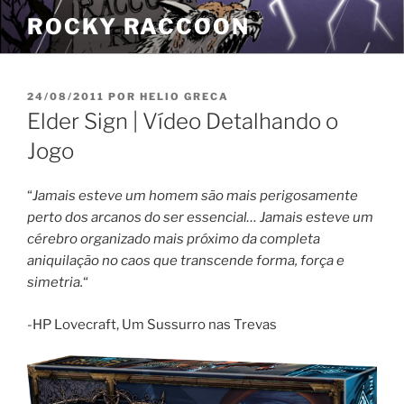
Pular
ROCKY RACCOON
para
o
conteúdo
PUBLICADO
24/08/2011
POR
HELIO GRECA
EM
Elder Sign | Vídeo Detalhando o
Jogo
“
Jamais esteve um homem são mais perigosamente
perto dos arcanos do ser essencial… Jamais esteve um
cérebro organizado mais próximo da completa
aniquilação no caos que transcende forma, força e
simetria.
“
-HP Lovecraft, Um Sussurro nas Trevas