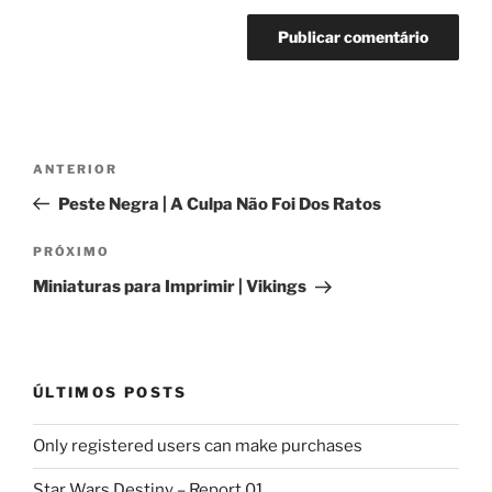
Navegação
Post
ANTERIOR
de
anterior
Peste Negra | A Culpa Não Foi Dos Ratos
Post
Próximo
PRÓXIMO
post
Miniaturas para Imprimir | Vikings
ÚLTIMOS POSTS
Only registered users can make purchases
Star Wars Destiny – Report 01