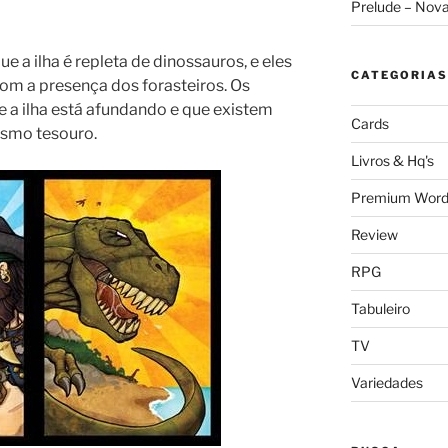
Prelude – Nov
e a ilha é repleta de dinossauros, e eles
CATEGORIAS
com a presença dos forasteiros. Os
a ilha está afundando e que existem
Cards
esmo tesouro.
Livros & Hq's
Premium Word
Review
RPG
Tabuleiro
TV
Variedades