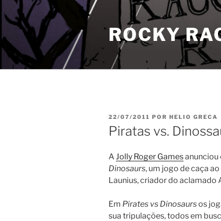
Pular
para
ROCKY RA
o
conteúdo
PUBLICADO
22/07/2011
POR
HELIO GRECA
EM
Piratas vs. Dinoss
A
Jolly Roger Games
anunciou 
Dinosaurs
, um jogo de caça ao
Launius, criador do aclamado 
Em
Pirates vs Dinosaurs
os jog
sua tripulações, todos em bus