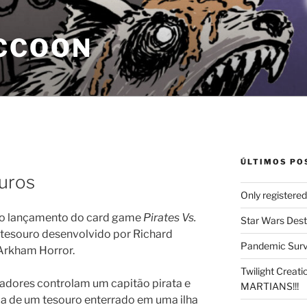
CCOON
ÚLTIMOS PO
auros
Only registere
o lançamento do card game
Pirates Vs.
Star Wars Dest
 tesouro desenvolvido por Richard
Pandemic Survi
Arkham Horror.
Twilight Creat
adores controlam um capitão pirata e
MARTIANS!!!
ca de um tesouro enterrado em uma ilha