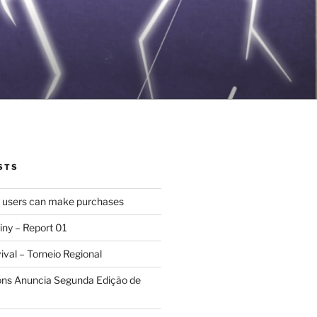
STS
d users can make purchases
iny – Report 01
val – Torneio Regional
ions Anuncia Segunda Edição de