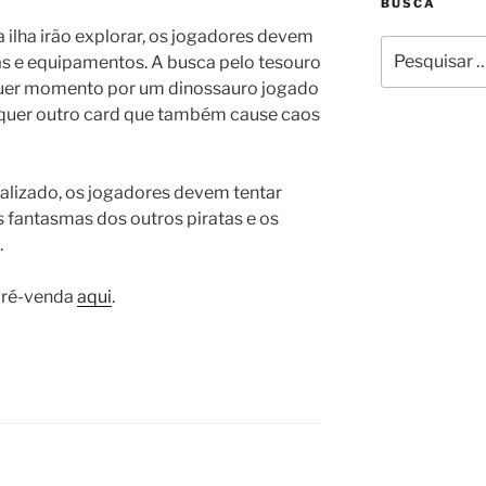
BUSCA
a ilha irão explorar, os jogadores devem
Pesquisar
as e equipamentos. A busca pelo tesouro
por:
quer momento por um dinossauro jogado
alquer outro card que também cause caos
calizado, os jogadores devem tentar
s fantasmas dos outros piratas e os
.
 pré-venda
aqui
.