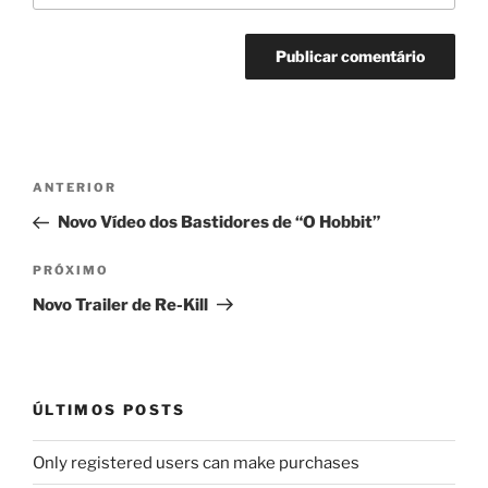
Navegação
Post
ANTERIOR
de
anterior
Novo Vídeo dos Bastidores de “O Hobbit”
Post
Próximo
PRÓXIMO
post
Novo Trailer de Re-Kill
ÚLTIMOS POSTS
Only registered users can make purchases