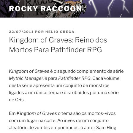
Pular
ROCKY RACCOON
para
o
conteúdo
PUBLICADO
22/07/2011
POR
HELIO GRECA
EM
Kingdom of Graves: Reino dos
Mortos Para Pathfinder RPG
Kingdom of Graves
é o segundo complemento da série
Mythic Menagerie
para
Pathfinder RPG
. Cada volume
desta série apresenta um conjunto de monstros
ligados a um único tema e distribuídos por uma série
de CRs.
Em
Kingdom of Graves
o tema são os mortos-vivos
com um lugar na corte. Ao invés de um conjunto
aleatório de zumbis empoeirados, o autor Sam Hing