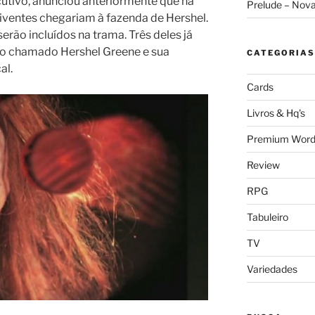
utivo, anunciou anteriormente que na
Prelude – Nov
ventes chegariam à fazenda de Hershel.
rão incluídos na trama. Três deles já
io chamado Hershel Greene e sua
CATEGORIAS
al.
Cards
Livros & Hq's
Premium Word
Review
RPG
Tabuleiro
TV
Variedades