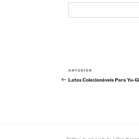
Navegação
Post
ANTERIOR
de
anterior
Latas Colecionáveis Para Yu-G
Post