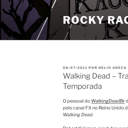
Pular
para
ROCKY RA
o
conteúdo
PUBLICADO
08/07/2011
POR
HELIO GRECA
EM
Walking Dead – Tra
Temporada
O pessoal do
WalkingDeadBr
d
pelo canal FX no Reino Unido 
Walking Dead
.