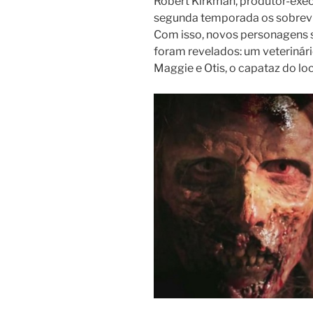
Robert Kirkman, produtor-exec
segunda temporada os sobrevi
Com isso, novos personagens se
foram revelados: um veterinár
Maggie e Otis, o capataz do loc