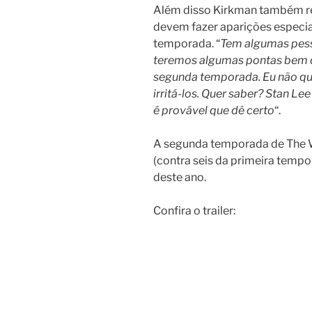
Além disso Kirkman também r
devem fazer aparições especia
temporada. “
Tem algumas pess
teremos algumas pontas bem di
segunda temporada. Eu não que
irritá-los. Quer saber? Stan Le
é provável que dê certo
“.
A segunda temporada de The W
(contra seis da primeira temp
deste ano.
Confira o trailer: