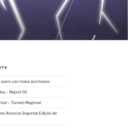
STS
d users can make purchases
iny – Report 01
val – Torneio Regional
ions Anuncia Segunda Edição de