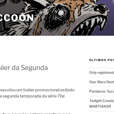
CCOON
ÚLTIMOS PO
iler da Segunda
Only registere
Star Wars Dest
escolou um trailer promocional exibido
Pandemic Survi
da segunda temporada da série
The
Twilight Creat
MARTIANS!!!