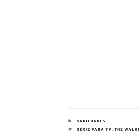
CATEGORIAS
VARIEDADES
TAGS
SÉRIE PARA TV
,
THE WALK