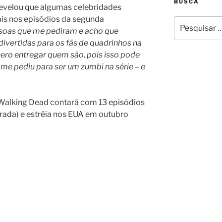
BUSCA
evelou que algumas celebridades
is nos episódios da segunda
Pesquisar
oas que me pediram e acho que
por:
vertidas para os fãs de quadrinhos na
ro entregar quem são, pois isso pode
e me pediu para ser um zumbi na série – e
alking Dead contará com 13 episódios
orada) e estréia nos EUA em outubro