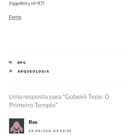
[nggallery id=97]
Fonte
.
CATEGORIAS
RPG
TAGS
ARQUEOLOGIA
Uma resposta para “Gobekli Tepe: O
Primeiro Templo”
Rex
29/06/2011 ÀS 22:01