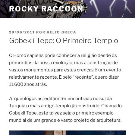
Pular
ROCKY RACCOON
para
o
conteúdo
PUBLICADO
29/06/2011
POR
HELIO GRECA
EM
Gobekli Tepe: O Primeiro Templo
O Homo sapiens pode conhecer a religião desde os
primórdios da nossa evolução, mas a construção de
vastos monumentos para estas crenças é um evento
relativamente recente. E pelo “recente”, quero dizer
11.600 anos atrás.
Arqueólogos acreditam ter encontrado no sul da
Turquia o mais antigo templo já construído. Chamado
Gobekli Tepe, este talvez seja o primeiro exemplo
mundial de um grande e vasto projeto de arquitetura.