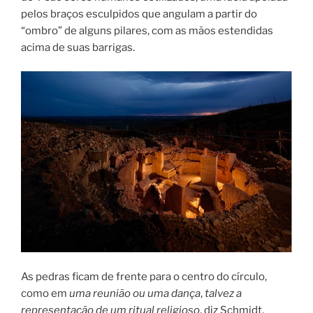
pelos braços esculpidos que angulam a partir do
“ombro” de alguns pilares, com as mãos estendidas
acima de suas barrigas.
As pedras ficam de frente para o centro do círculo,
como em
uma reunião ou uma dança
,
talvez a
representação de um ritual religioso
, diz Schmidt.