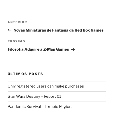
Navegação
Post
ANTERIOR
de
anterior
Novas Miniaturas de Fantasia da Red Box Games
Post
Próximo
PRÓXIMO
post
Filosofia Adquire a Z-Man Games
ÚLTIMOS POSTS
Only registered users can make purchases
Star Wars Destiny – Report 01
Pandemic Survival – Torneio Regional