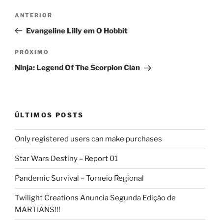
Navegação
Post
ANTERIOR
de
anterior
Evangeline Lilly em O Hobbit
Post
Próximo
PRÓXIMO
post
Ninja: Legend Of The Scorpion Clan
ÚLTIMOS POSTS
Only registered users can make purchases
Star Wars Destiny – Report 01
Pandemic Survival – Torneio Regional
Twilight Creations Anuncia Segunda Edição de
MARTIANS!!!