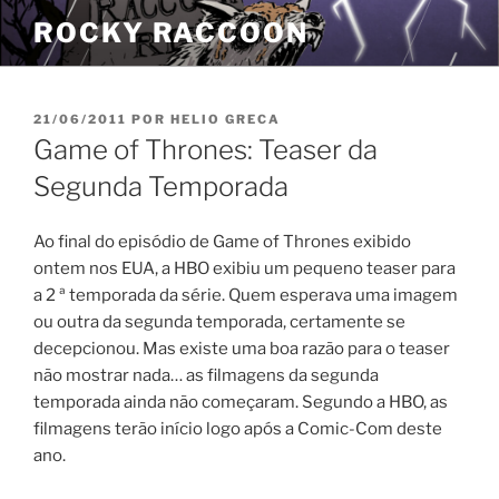
Pular
ROCKY RACCOON
para
o
conteúdo
PUBLICADO
21/06/2011
POR
HELIO GRECA
EM
Game of Thrones: Teaser da
Segunda Temporada
Ao final do episódio de Game of Thrones exibido
ontem nos EUA, a HBO exibiu um pequeno teaser para
a 2 ª temporada da série. Quem esperava uma imagem
ou outra da segunda temporada, certamente se
decepcionou. Mas existe uma boa razão para o teaser
não mostrar nada… as filmagens da segunda
temporada ainda não começaram. Segundo a HBO, as
filmagens terão início logo após a Comic-Com deste
ano.