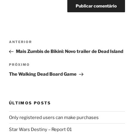
Navegação
Post
ANTERIOR
de
anterior
Mais Zumbis de Bikini: Novo trailer de Dead Island
Post
Próximo
PRÓXIMO
post
The Walking Dead Board Game
ÚLTIMOS POSTS
Only registered users can make purchases
Star Wars Destiny – Report 01