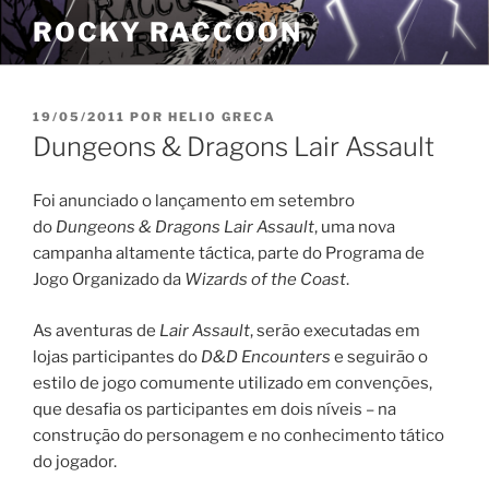
Pular
ROCKY RACCOON
para
o
conteúdo
PUBLICADO
19/05/2011
POR
HELIO GRECA
EM
Dungeons & Dragons Lair Assault
Foi anunciado o lançamento em setembro
do
Dungeons & Dragons Lair Assault
, uma nova
campanha altamente táctica, parte do Programa de
Jogo Organizado da
Wizards of the Coast
.
As aventuras de
Lair Assault
, serão executadas em
lojas participantes do
D&D Encounters
e seguirão
o
estilo de jogo comumente utilizado em convenções,
que desafia os participantes em dois níveis – na
construção do personagem e no conhecimento tático
do jogador.