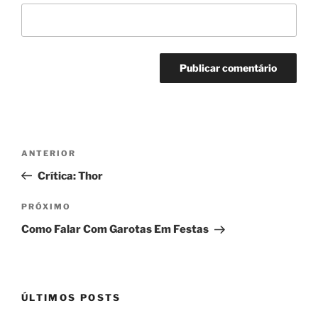
Navegação
Post
ANTERIOR
de
anterior
Crítica: Thor
Post
Próximo
PRÓXIMO
post
Como Falar Com Garotas Em Festas
ÚLTIMOS POSTS