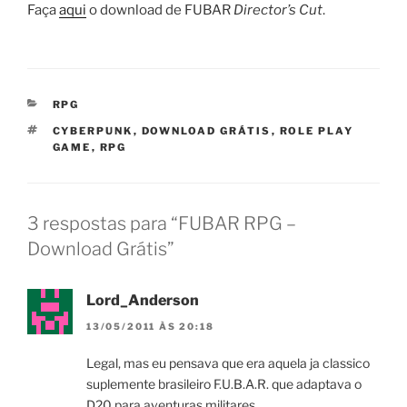
Faça
aqui
o download de FUBAR
Director’s Cut
.
CATEGORIAS
RPG
TAGS
CYBERPUNK
,
DOWNLOAD GRÁTIS
,
ROLE PLAY
GAME
,
RPG
3 respostas para “FUBAR RPG –
Download Grátis”
Lord_Anderson
13/05/2011 ÀS 20:18
Legal, mas eu pensava que era aquela ja classico
suplemente brasileiro F.U.B.A.R. que adaptava o
D20 para aventuras militares