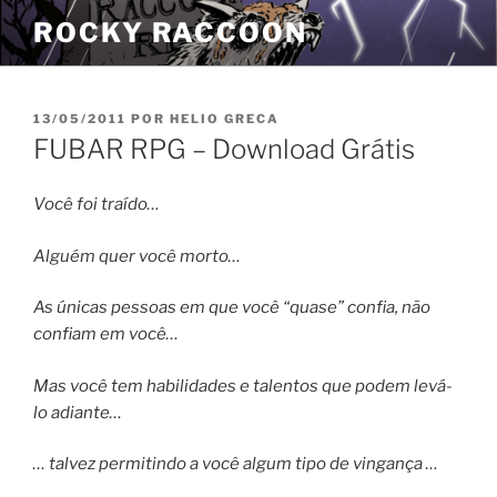
Pular
ROCKY RACCOON
para
o
conteúdo
PUBLICADO
13/05/2011
POR
HELIO GRECA
EM
FUBAR RPG – Download Grátis
Você foi traído…
Alguém quer você morto…
As únicas pessoas em que você “quase” confia, não
confiam em você…
Mas você tem habilidades e talentos que podem levá-
lo adiante…
… talvez permitindo a você algum tipo de vingança …