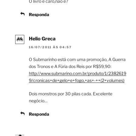
O livro é caro,não é?
Responda
Helio Greca
16/07/2011 ÀS 04:57
O Submarinho está com uma promoção, A Guerra
dos Tronos e A Fúria dos Reis por R$59,90:
http://www.submarino.com.br/produto/1/2382619
9/cronicas+de+gelo+e+fogo,+as+-++(2+volumes)
Dois monstros por 30 pilas cada. Excelente
negócio…
Responda