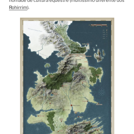
nômade de cultura eqüestre (muitíssimo diferente dos
Rohirrim
).