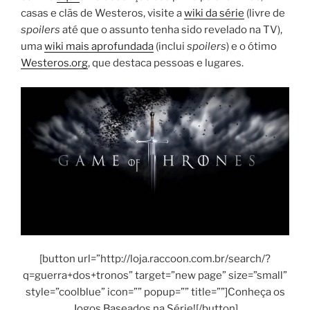
casas e clãs de Westeros, visite a
wiki da série
(livre de
spoilers
até que o assunto tenha sido revelado na TV),
uma
wiki mais aprofundada
(inclui
spoilers
) e o ótimo
Westeros.org
, que destaca pessoas e lugares.
[button url=”http://loja.raccoon.com.br/search/?
q=guerra+dos+tronos” target=”new page” size=”small”
style=”coolblue” icon=”” popup=”” title=””]Conheça os
Jogos Baseados na Série![/button]