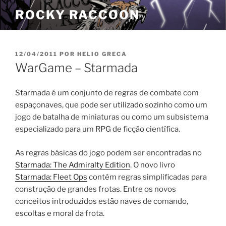
Pular
ROCKY RACCOON
para
o
conteúdo
PUBLICADO
12/04/2011
POR
HELIO GRECA
EM
WarGame – Starmada
Starmada é um conjunto de regras de combate com
espaçonaves, que pode ser utilizado sozinho como um
jogo de batalha de miniaturas ou como um subsistema
especializado para um RPG de ficção científica.
As regras básicas do jogo podem ser encontradas no
Starmada: The Admiralty Edition
. O novo livro
Starmada: Fleet Ops
contém regras simplificadas para
construção de grandes frotas. Entre os novos
conceitos introduzidos estão naves de comando,
escoltas e moral da frota.