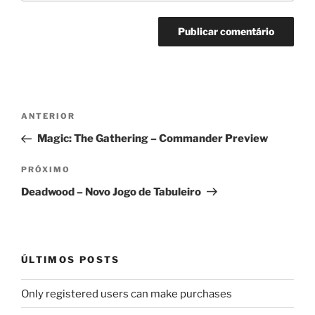
Navegação
Post
ANTERIOR
de
anterior
Magic: The Gathering – Commander Preview
Post
Próximo
PRÓXIMO
post
Deadwood – Novo Jogo de Tabuleiro
ÚLTIMOS POSTS
Only registered users can make purchases