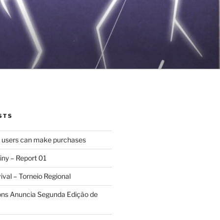
STS
d users can make purchases
iny – Report 01
val – Torneio Regional
ions Anuncia Segunda Edição de