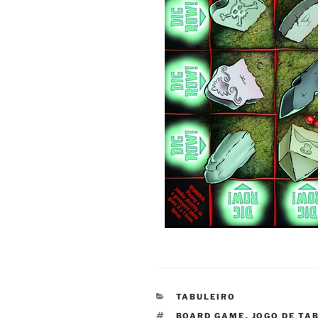
CATEGORIAS
TABULEIRO
TAGS
BOARD GAME
,
JOGO DE TA