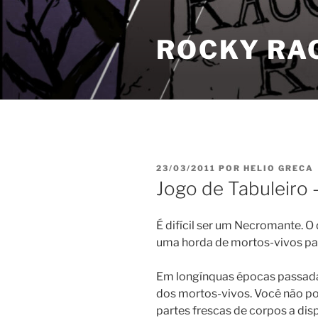
Pular
para
ROCKY RA
o
conteúdo
PUBLICADO
23/03/2011
POR
HELIO GRECA
EM
Jogo de Tabuleiro 
É difícil ser um Necromante. O
uma horda de mortos-vivos pa
Em longínquas épocas passadas
dos mortos-vivos. Você não po
partes frescas de corpos a dis