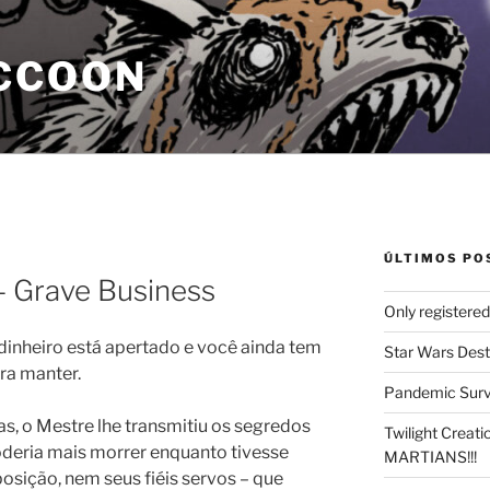
CCOON
ÚLTIMOS PO
– Grave Business
Only registere
 dinheiro está apertado e você ainda tem
Star Wars Dest
ra manter.
Pandemic Survi
, o Mestre lhe transmitiu os segredos
Twilight Creat
deria mais morrer enquanto tivesse
MARTIANS!!!
posição, nem seus fiéis servos – que