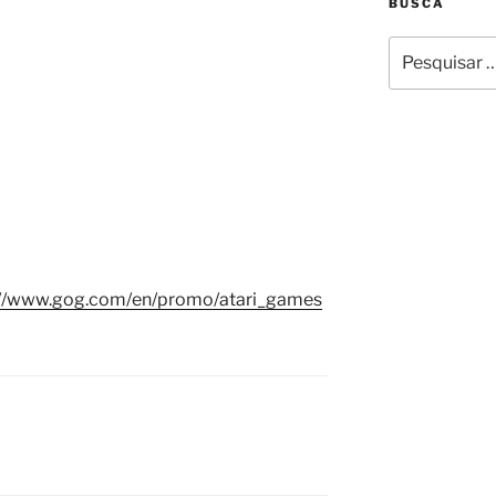
BUSCA
Pesquisar
por:
://www.gog.com/en/promo/atari_games