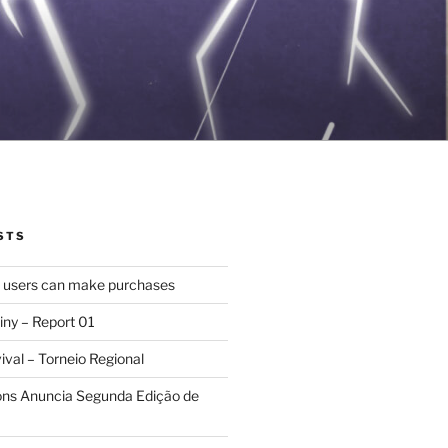
STS
d users can make purchases
iny – Report 01
val – Torneio Regional
ions Anuncia Segunda Edição de