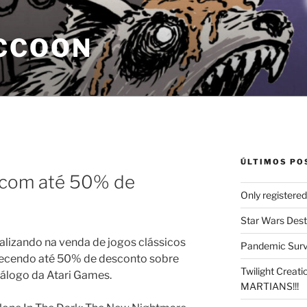
CCOON
ÚLTIMOS PO
 com até 50% de
Only registere
Star Wars Dest
ializando na venda de jogos clássicos
Pandemic Survi
recendo até 50% de desconto sobre
Twilight Creat
tálogo da Atari Games.
MARTIANS!!!