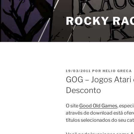
Pular
para
ROCKY RA
o
conteúdo
PUBLICADO
19/03/2011
POR
HELIO GRECA
EM
GOG – Jogos Atari
Desconto
O site
Good Old Games
, espec
através de download está ofe
títulos selecionados do seu ca