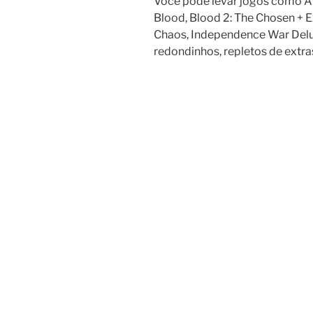
Você pode levar jogos como Al
Blood, Blood 2: The Chosen + 
Chaos, Independence War Delux
redondinhos, repletos de extras