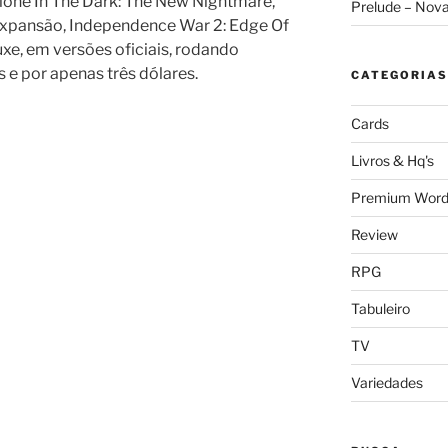
one In The Dark: The New Nightmare,
Prelude – Nov
Expansão, Independence War 2: Edge Of
e, em versões oficiais, rodando
 e por apenas três dólares.
CATEGORIAS
Cards
Livros & Hq's
Premium Word
Review
RPG
Tabuleiro
TV
Variedades