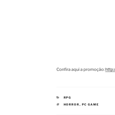
—
Confira aqui a promoção:
http
CATEGORIAS
RPG
TAGS
HORROR
,
PC GAME