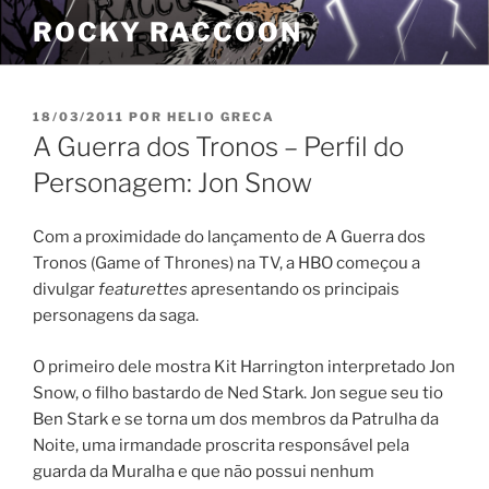
Pular
ROCKY RACCOON
para
o
conteúdo
PUBLICADO
18/03/2011
POR
HELIO GRECA
EM
A Guerra dos Tronos – Perfil do
Personagem: Jon Snow
Com a proximidade do lançamento de A Guerra dos
Tronos (Game of Thrones) na TV, a HBO começou a
divulgar
featurettes
apresentando os principais
personagens da saga.
O primeiro dele mostra Kit Harrington interpretado Jon
Snow, o filho bastardo de Ned Stark. Jon segue seu tio
Ben Stark e se torna um dos membros da Patrulha da
Noite, uma irmandade proscrita responsável pela
guarda da Muralha e que não possui nenhum