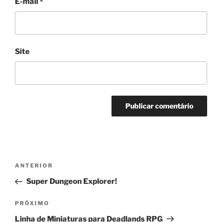
E-mail
*
Site
Navegação
Post
ANTERIOR
de
anterior
Super Dungeon Explorer!
Post
Próximo
PRÓXIMO
post
Linha de Miniaturas para Deadlands RPG