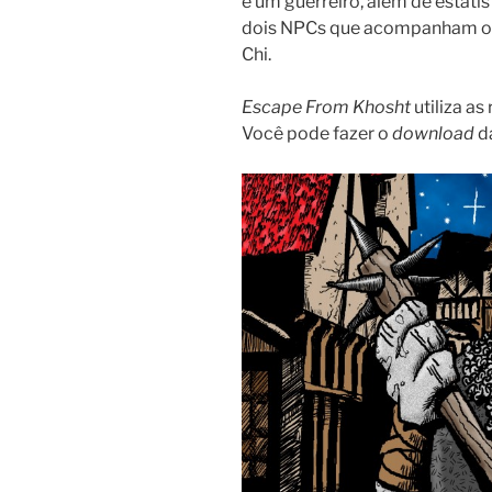
e um guerreiro, além de estatí
dois NPCs que acompanham o j
Chi.
Escape From Khosht
utiliza as
Você pode fazer o
download
da