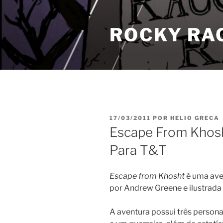
Pular
para
ROCKY RA
o
conteúdo
PUBLICADO
17/03/2011
POR
HELIO GRECA
EM
Escape From Khosh
Para T&T
Escape from Khosht
é uma ave
por Andrew Greene e ilustrada
A aventura possui três person