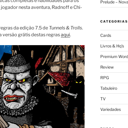
sticas completas e habilidades para os
Prelude – Nov
ogador nesta aventura, Radnoff e Chi-
CATEGORIAS
 regras da edição 7.5 de
Tunnels & Trolls
.
 versão grátis destas regras
aqui
.
Cards
Livros & Hq's
Premium Word
Review
RPG
Tabuleiro
TV
Variedades