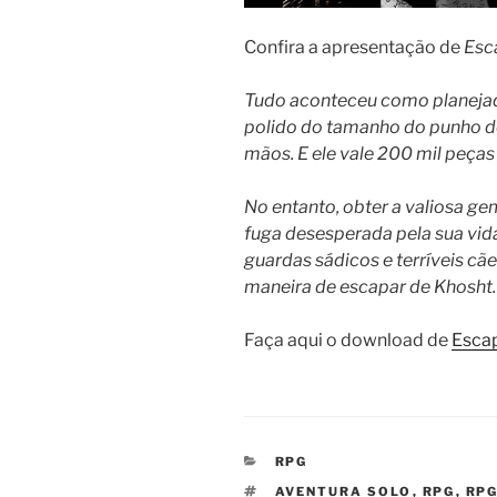
Confira a apresentação de
Esc
Tudo aconteceu como planejad
polido do tamanho do punho d
mãos. E ele vale 200 mil peças
No entanto, obter a valiosa ge
fuga desesperada pela sua vida
guardas sádicos e terríveis cã
maneira de escapar de Khosht.
Faça aqui o download de
Esca
CATEGORIAS
RPG
TAGS
AVENTURA SOLO
,
RPG
,
RP