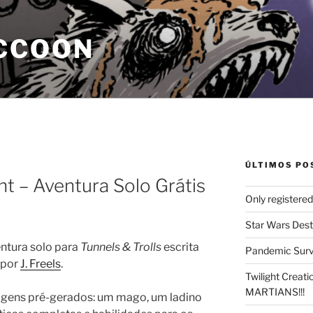
CCOON
ÚLTIMOS PO
t – Aventura Solo Grátis
Only registere
Star Wars Dest
ntura solo para
Tunnels & Trolls
escrita
Pandemic Survi
 por
J. Freels
.
Twilight Creat
MARTIANS!!!
agens pré-gerados: um mago, um ladino