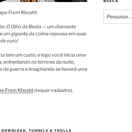
BUSCA
ape From Khosht
:
Pesquisar
por:
o. O Olho da Besta — um diamante
e um gigante da colina repousa em suas
 de ouro!
ma tem um custo, e logo você inicia uma
, enfrentando os terrores da noite,
es de guerra e imaginando se haverá uma
pe From Khosht
(requer cadastro).
G DOWNLOAD
,
TUNNELS & TROLLS