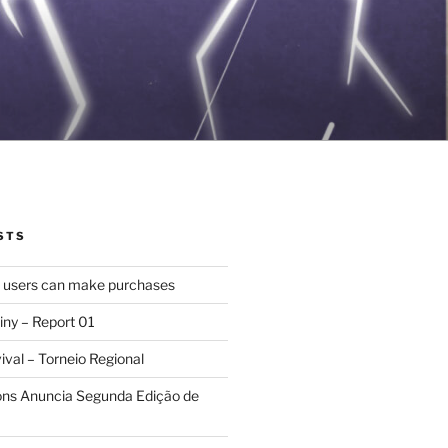
STS
d users can make purchases
iny – Report 01
val – Torneio Regional
ions Anuncia Segunda Edição de