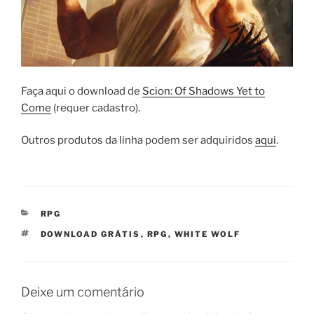
Faça aqui o download de
Scion: Of Shadows Yet to
Come
(requer cadastro).
Outros produtos da linha podem ser adquiridos
aqui
.
CATEGORIAS
RPG
TAGS
DOWNLOAD GRÁTIS
,
RPG
,
WHITE WOLF
Deixe um comentário