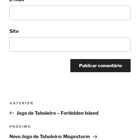
Site
Navegação
Post
ANTERIOR
de
anterior
Jogo de Tabuleiro – Forbidden Island
Post
Próximo
PRÓXIMO
post
Novo Jogo de Tabuleiro: Magestorm