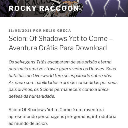
Pular
ROCKY RACCOON
para
o
conteúdo
PUBLICADO
11/03/2011
POR
HELIO GRECA
EM
Scion: Of Shadows Yet to Come –
Aventura Grátis Para Download
Os selvagens Titãs escaparam de sua prisão eterna
para mais uma vez travar guerra com os Deuses. Suas
batalhas no Overworld tem se espalhado sobre nós.
Armado com habilidades e armas concedidas por seus
pais divinos, os Scions permanecem como a única
defesa da humanidade.
Scion: Of Shadows Yet to Come é uma aventura
apresentando personagens pré-gerados, introdutória
ao mundo de
Scion
.