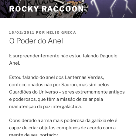
Pular
ROCKY RACCOON
para
o
conteúdo
PUBLICADO
15/02/2011
POR
HELIO GRECA
EM
O Poder do Anel
E surpreendentemente não estou falando Daquele
Anel.
Estou falando do anel dos Lanternas Verdes,
confeccionados não por Sauron, mas sim pelos
Guardiões do Universo – seres extremamente antigos
e poderosos, que têm a missão de zelar pela
manutenção da paz intergaláctica.
Considerado a arma mais poderosa da galáxia ele é
capaz de criar objetos complexos de acordo com a
mente de seu portador.