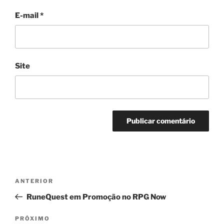
E-mail
*
Site
Navegação
Post
ANTERIOR
de
anterior
RuneQuest em Promoção no RPG Now
Post
Próximo
PRÓXIMO