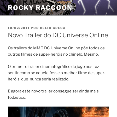
Pular
ROCKY RACCOON
para
o
conteúdo
PUBLICADO
10/02/2011
POR
HELIO GRECA
EM
Novo Trailer do DC Universe Online
Os trailers do MMO DC Universe Online põe todos os
outros filmes de super-heróis no chinelo. Mesmo.
O primeiro trailer cinematográfico do jogo nos fez
sentir como se aquele fosse o melhor filme de super-
heróis, que nunca seria realizado.
E agora este novo trailer consegue ser ainda mais
fodástico.