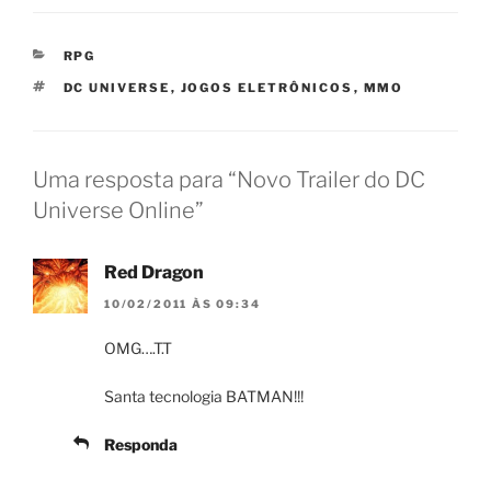
CATEGORIAS
RPG
TAGS
DC UNIVERSE
,
JOGOS ELETRÔNICOS
,
MMO
Uma resposta para “Novo Trailer do DC
Universe Online”
Red Dragon
10/02/2011 ÀS 09:34
OMG….T.T
Santa tecnologia BATMAN!!!
Responda