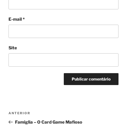
E-mail
*
Site
Navegação
Post
ANTERIOR
de
anterior
Famiglia – O Card Game Mafioso
Post