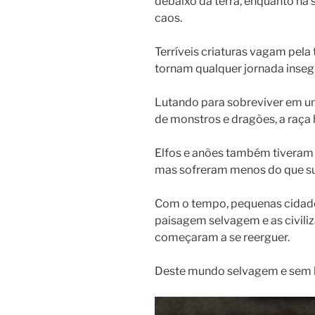
debaixo da terra, enquanto na s
caos.
Terríveis criaturas vagam pela
tornam qualquer jornada inseg
Lutando para sobreviver em uma
de monstros e dragões, a raça 
Elfos e anões também tiveram 
mas sofreram menos do que su
Com o tempo, pequenas cidad
paisagem selvagem e as civili
começaram a se reerguer.
Deste mundo selvagem e sem le