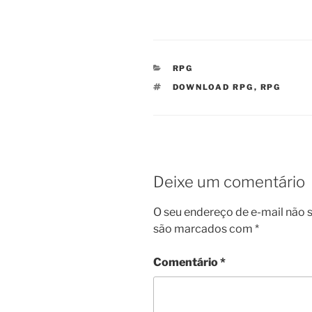
CATEGORIAS
RPG
TAGS
DOWNLOAD RPG
,
RPG
Deixe um comentário
O seu endereço de e-mail não s
são marcados com
*
Comentário
*