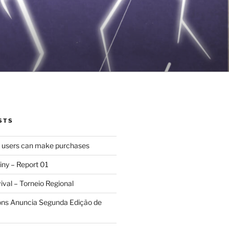
STS
d users can make purchases
iny – Report 01
val – Torneio Regional
ions Anuncia Segunda Edição de