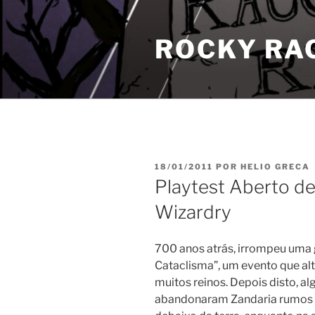
Pular
para
ROCKY RA
o
conteúdo
PUBLICADO
18/01/2011
POR
HELIO GRECA
EM
Playtest Aberto d
Wizardry
700 anos atrás, irrompeu uma 
Cataclisma”, um evento que al
muitos reinos. Depois disto, a
abandonaram Zandaria rumos à