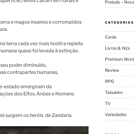
uperfície, reinos caíram em ruínas e
Prelude – Nov
 terra e magos insanos e corrompidos
CATEGORIAS
ura.
Cards
 terra cada vez mais hostil e repleta
Livros & Hq's
humana quase foi levada à extinção.
Premium Word
seu poder diminuído,
Review
as contrapartes humanas.
RPG
e-estado emergiram da
Tabuleiro
zações dos Elfos, Anões e Homens
TV
Variedades
i surgem os heróis de Zandaria.