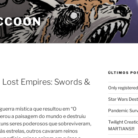
CCOON
ÚLTIMOS PO
e Lost Empires: Swords &
Only registere
Star Wars Dest
guerra mística que resultou em “O
Pandemic Survi
terou a paisagem do mundo e destruiu
Twilight Creat
lguns seres poderosos que sobreviveram,
MARTIANS!!!
s estrelas, outros cavaram reinos