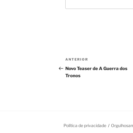
Navegação
Post
ANTERIOR
de
anterior
Novo Teaser de A Guerra dos
Tronos
Post
Política de privacidade
Orgulhosa