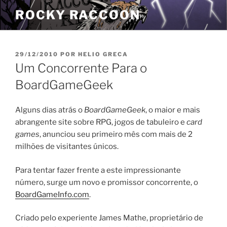
Pular
ROCKY RACCOON
para
o
conteúdo
PUBLICADO
29/12/2010
POR
HELIO GRECA
EM
Um Concorrente Para o
BoardGameGeek
Alguns dias atrás o
BoardGameGeek
, o maior e mais
abrangente site sobre RPG, jogos de tabuleiro e
card
games
, anunciou seu primeiro mês com mais de 2
milhões de visitantes únicos.
Para tentar fazer frente a este impressionante
número, surge um novo e promissor concorrente, o
BoardGameInfo.com
.
Criado pelo experiente James Mathe, proprietário de