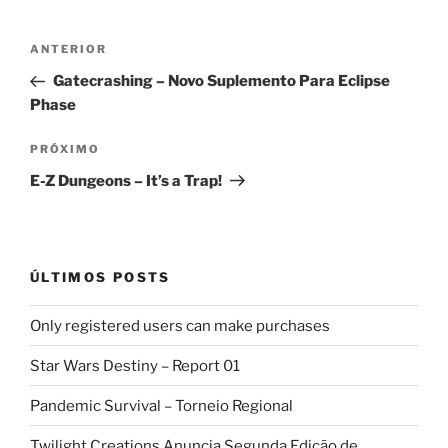
Navegação
Post
ANTERIOR
de
anterior
Gatecrashing – Novo Suplemento Para Eclipse
Post
Phase
Próximo
PRÓXIMO
post
E-Z Dungeons – It’s a Trap!
ÚLTIMOS POSTS
Only registered users can make purchases
Star Wars Destiny – Report 01
Pandemic Survival – Torneio Regional
Twilight Creations Anuncia Segunda Edição de