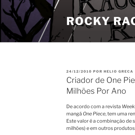
Pular
para
ROCKY RA
o
conteúdo
PUBLICADO
24/12/2010
POR
HELIO GRECA
EM
Criador de One Pi
Milhões Por Ano
De acordo com a revista
Weekl
mangá
One Piece
, tem uma re
Este valor é a combinação de s
milhões) e em outros produtos