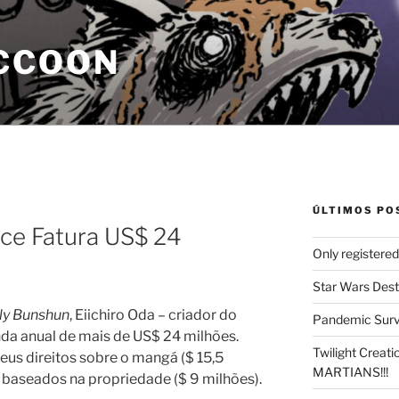
CCOON
ÚLTIMOS PO
ece Fatura US$ 24
Only registere
Star Wars Dest
y Bunshun
, Eiichiro Oda – criador do
Pandemic Survi
nda anual de mais de US$ 24 milhões.
Twilight Creat
eus direitos sobre o mangá ($ 15,5
MARTIANS!!!
 baseados na propriedade ($ 9 milhões).