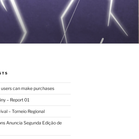
STS
d users can make purchases
iny – Report 01
val – Torneio Regional
ions Anuncia Segunda Edição de