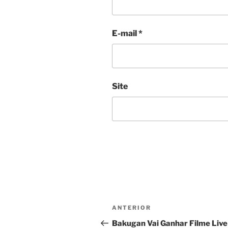
E-mail
*
Site
Navegação
Post
ANTERIOR
de
anterior
Bakugan Vai Ganhar Filme Live