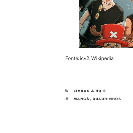
Fonte:
icv2
,
Wikipedia
CATEGORIAS
LIVROS & HQ'S
TAGS
MANGÁ
,
QUADRINHOS