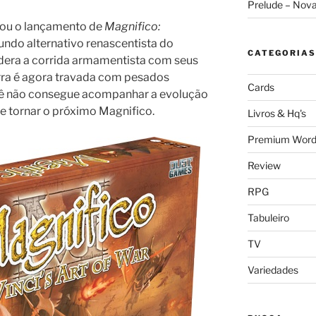
Prelude – Nov
iou o lançamento de
Magnifico:
ndo alternativo renascentista do
CATEGORIAS
idera a corrida armamentista com seus
erra é agora travada com pesados
Cards
ocê não consegue acompanhar a evolução
e tornar o próximo Magnifico.
Livros & Hq's
Premium Word
Review
RPG
Tabuleiro
TV
Variedades