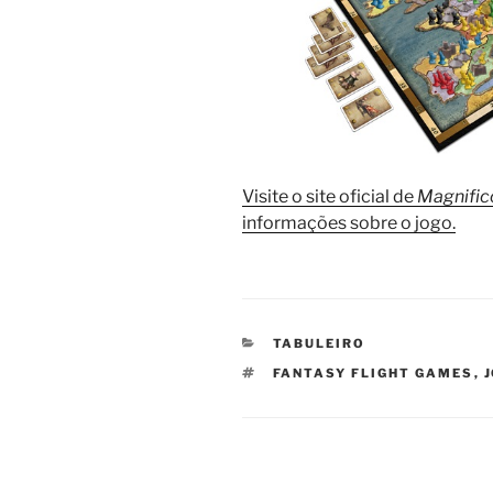
Visite o site oficial de
Magnifico
informações sobre o jogo.
CATEGORIAS
TABULEIRO
TAGS
FANTASY FLIGHT GAMES
,