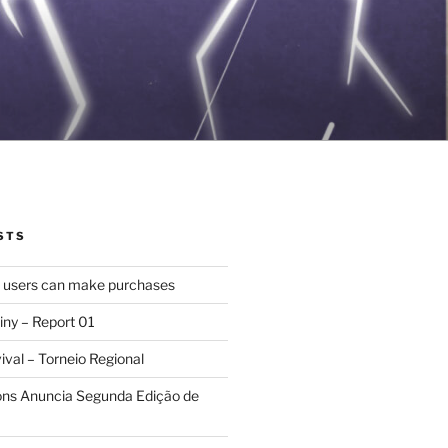
STS
d users can make purchases
iny – Report 01
val – Torneio Regional
ions Anuncia Segunda Edição de