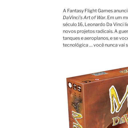
A Fantasy Flight Games anunc
DaVinci’s Art of War
. Em um mu
século 16, Leonardo Da Vinci l
novos projetos radicais. A gu
tanques e aeroplanos, e se v
tecnológica … você nunca vai s