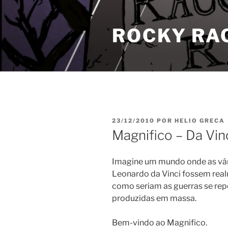
Pular
para
ROCKY RA
o
conteúdo
PUBLICADO
23/12/2010
POR
HELIO GRECA
EM
Magnifico – Da Vinc
Imagine um mundo onde as vár
Leonardo da Vinci fossem real
como seriam as guerras se re
produzidas em massa.
Bem-vindo ao Magnifico.