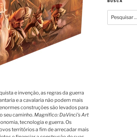
BUSCA
Pesquisar
por:
quista e invenção, as regras da guerra
ntaria e a cavalaria não podem mais
 enormes construções são levados para
lo seu caminho.
Magnifico: DaVinci’s Art
conomia, tecnologia e guerra. Os
vos territórios a fim de arrecadar mais
jetos e financiar a construção de suas