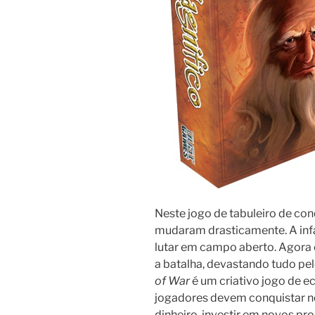
Neste jogo de tabuleiro de con
mudaram drasticamente. A infa
lutar em campo aberto. Agora
a batalha, devastando tudo pe
of War
é um criativo jogo de e
jogadores devem conquistar no
dinheiro, investir em novos pro