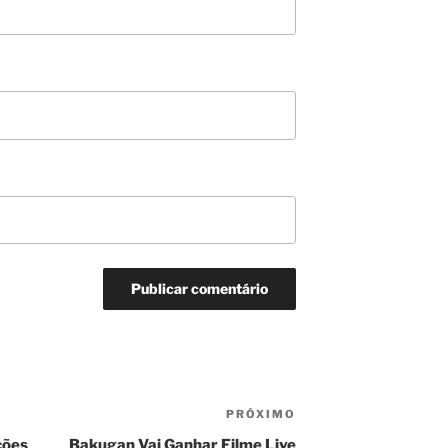
PRÓXIMO
Próximo
post
ções
Bakugan Vai Ganhar Filme Live