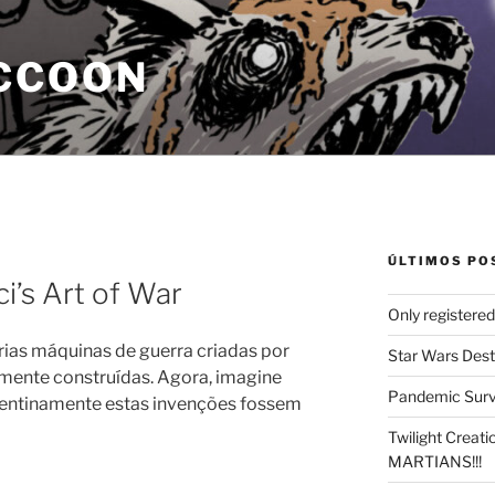
CCOON
ÚLTIMOS PO
i’s Art of War
Only registere
ias máquinas de guerra criadas por
Star Wars Dest
mente construídas. Agora, imagine
Pandemic Survi
pentinamente estas invenções fossem
Twilight Creat
MARTIANS!!!