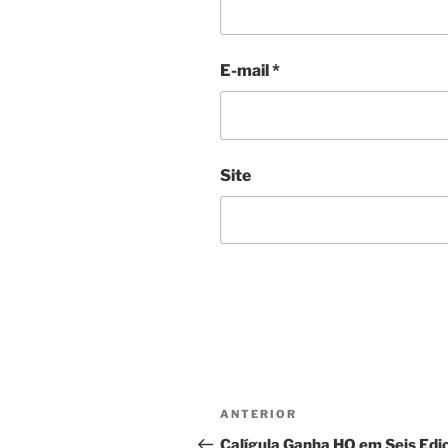
E-mail
*
Site
Navegação
Post
ANTERIOR
de
anterior
Calígula Ganha HQ em Seis Edi